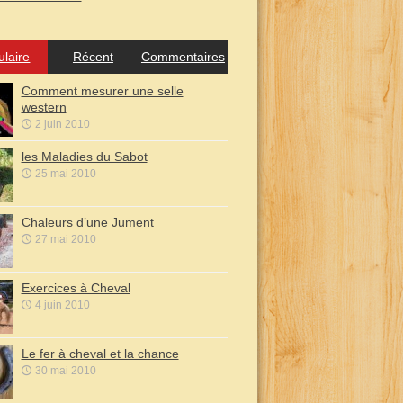
ulaire
Récent
Commentaires
Comment mesurer une selle
western
2 juin 2010
les Maladies du Sabot
25 mai 2010
Chaleurs d’une Jument
27 mai 2010
Exercices à Cheval
4 juin 2010
Le fer à cheval et la chance
30 mai 2010