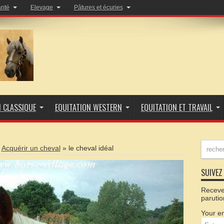
anté
Elevage
Pâtures et écuries
N CLASSIQUE
EQUITATION WESTERN
EQUITATION ET TRAVAIL
Acquérir un cheval
»
le cheval idéal
SUIVEZ 
Recevez
parutio
Your em