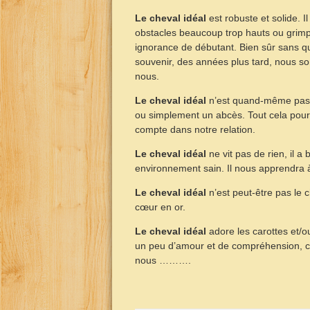
Le cheval idéal
est robuste et solide. I
obstacles beaucoup trop hauts ou grimpe
ignorance de débutant. Bien sûr sans q
souvenir, des années plus tard, nous som
nous.
Le cheval idéal
n’est quand-même pas u
ou simplement un abcès. Tout cela pour
compte dans notre relation.
Le cheval idéal
ne vit pas de rien, il a 
environnement sain. Il nous apprendra à 
Le cheval idéal
n’est peut-être pas le ch
cœur en or.
Le cheval idéal
adore les carottes et/o
un peu d’amour et de compréhension, c’e
nous ……….