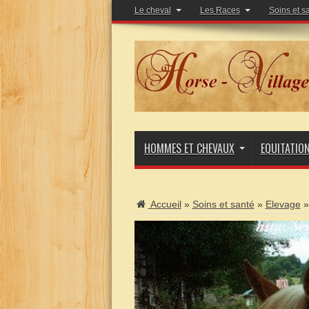
Le cheval
Les Races
Soins et s
HOMMES ET CHEVAUX
EQUITATIO
Accueil
»
Soins et santé
»
Elevage
»