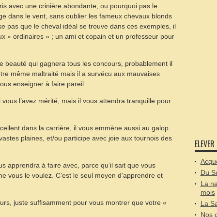
 gris avec une crinière abondante, ou pourquoi pas le
ge dans le vent, sans oublier les fameux chevaux blonds
nse pas que le cheval idéal se trouve dans ces exemples, il
ux « ordinaires » ; un ami et copain et un professeur pour
e beauté qui gagnera tous les concours, probablement il
être même maltraité mais il a survécu aux mauvaises
nous enseigner à faire pareil.
i vous l’avez mérité, mais il vous attendra tranquille pour
ellent dans la carrière, il vous emmène aussi au galop
vastes plaines, et/ou participe avec joie aux tournois des
ELEVER
Acqué
us apprendra à faire avec, parce qu’il sait que vous
Du S
me vous le voulez. C’est le seul moyen d’apprendre et
La na
mois
ours, juste suffisamment pour vous montrer que votre «
La Sa
Nos c