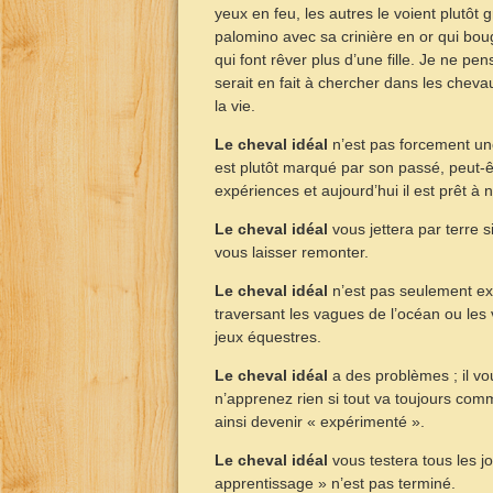
yeux en feu, les autres le voient plutôt
palomino avec sa crinière en or qui bou
qui font rêver plus d’une fille. Je ne pe
serait en fait à chercher dans les cheva
la vie.
Le cheval idéal
n’est pas forcement un
est plutôt marqué par son passé, peut-
expériences et aujourd’hui il est prêt à 
Le cheval idéal
vous jettera par terre s
vous laisser remonter.
Le cheval idéal
n’est pas seulement exc
traversant les vagues de l’océan ou les 
jeux équestres.
Le cheval idéal
a des problèmes ; il vo
n’apprenez rien si tout va toujours com
ainsi devenir « expérimenté ».
Le cheval idéal
vous testera tous les j
apprentissage » n’est pas terminé.