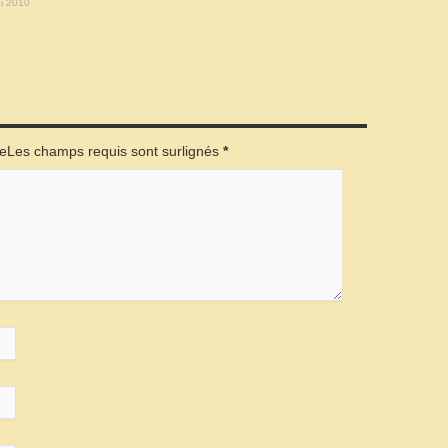
i 2010
éeLes champs requis sont surlignés
*