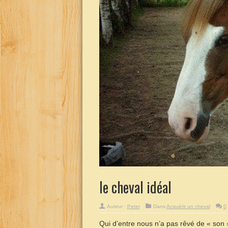
le cheval idéal
Auteur :
Peter
Dans
Acquérir un cheval
0
Qui d’entre nous n’a pas rêvé de « son »