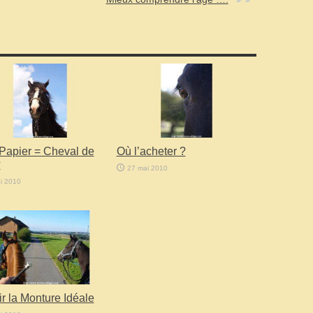
 Papier = Cheval de
Où l’acheter ?
?
27 mai 2010
i 2010
r la Monture Idéale