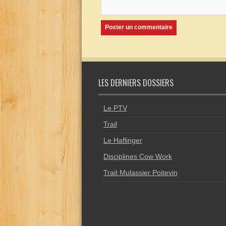
LES DERNIERS DOSSIERS
Le PTV
Trail
Le Haflinger
Disciplines Cow Work
Trait Mulassier Poitevin