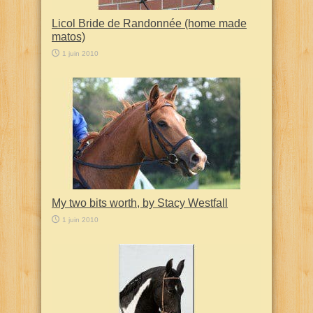
Licol Bride de Randonnée (home made
matos)
1 juin 2010
My two bits worth, by Stacy Westfall
1 juin 2010