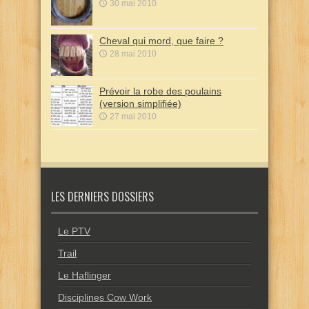
30 mai 2010
Cheval qui mord, que faire ?
28 mai 2010
Prévoir la robe des poulains
(version simplifiée)
27 mai 2010
LES DERNIERS DOSSIERS
Le PTV
Trail
Le Haflinger
Disciplines Cow Work