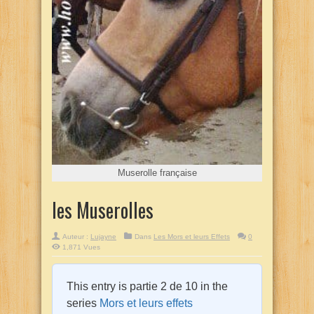
Muserolle française
les Muserolles
Auteur :
Lujayne
Dans
Les Mors et leurs Effets
0
1,871 Vues
This entry is partie 2 de 10 in the
series
Mors et leurs effets