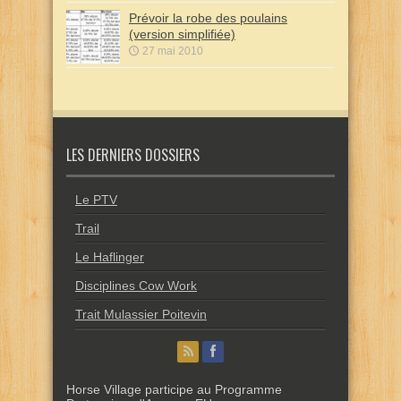
Prévoir la robe des poulains
(version simplifiée)
27 mai 2010
LES DERNIERS DOSSIERS
Le PTV
Trail
Le Haflinger
Disciplines Cow Work
Trait Mulassier Poitevin
Horse Village participe au Programme