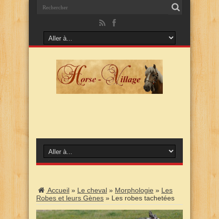
Accueil
»
Le cheval
»
Morphologie
»
Les
Robes et leurs Gènes
»
Les robes tachetées