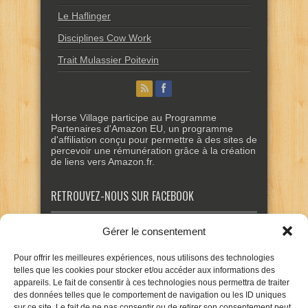
Le Haflinger
Disciplines Cow Work
Trait Mulassier Poitevin
Horse Village participe au Programme
Partenaires d'Amazon EU, un programme
d'affiliation conçu pour permettre à des sites de
percevoir une rémunération grâce à la création
de liens vers Amazon.fr.
RETROUVEZ-NOUS SUR FACEBOOK
Gérer le consentement
Pour offrir les meilleures expériences, nous utilisons des technologies
telles que les cookies pour stocker et/ou accéder aux informations des
appareils. Le fait de consentir à ces technologies nous permettra de traiter
des données telles que le comportement de navigation ou les ID uniques
sur ce site. Le fait de ne pas consentir ou de retirer son consentement peut