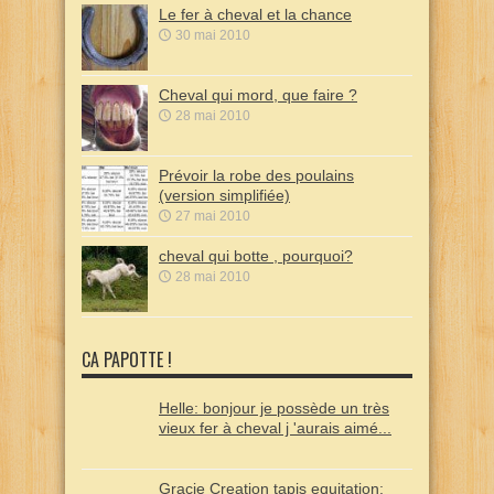
Le fer à cheval et la chance
30 mai 2010
Cheval qui mord, que faire ?
28 mai 2010
Prévoir la robe des poulains
(version simplifiée)
27 mai 2010
cheval qui botte , pourquoi?
28 mai 2010
CA PAPOTTE !
Helle: bonjour je possède un très
vieux fer à cheval j 'aurais aimé...
Gracie Creation tapis equitation: