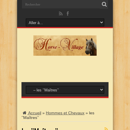
Accueil
»
Hommes et Chevaux
»
les
’’Maîtres’’