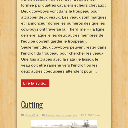
formée par quatres cavaliers et leurs chevaux :
Deux cow-boys vont dans le troupeau pour
attrapper deux veaux. Les veaux sont marqués
et l’annonceur donne les numéros dès que les
cow-boys ont traversé la « herd line » (la ligne
derrière laquelle les deux autres membres de
l’équipe doivent garder le troupeau).
Seulement deux cow-boys peuvent rester dans
l’endroit du troupeau pour chercher les veaux.
Une fois attrapés avec la riata (le lasso), le
veau doit être ramené vers l’endroit où les
deux autres coéquipiers attendent pour ...
Lire la suite...
Cutting
Cow Work
Laisser un commentaire
1,361 Vues