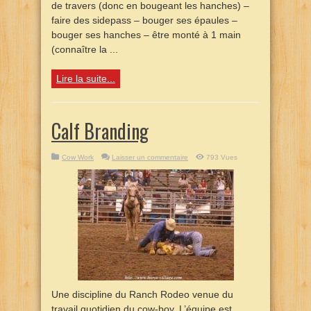
de travers (donc en bougeant les hanches) –
faire des sidepass – bouger ses épaules –
bouger ses hanches – être monté à 1 main
(connaître la ...
Lire la suite...
Calf Branding
Cow Work
Laisser un commentaire
793 Vues
Une discipline du Ranch Rodeo venue du
travail quotidien du cow-boy. L’équipe est