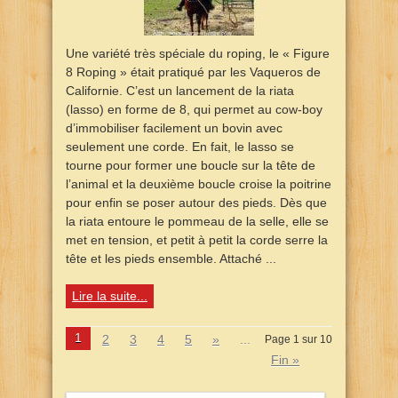
Une variété très spéciale du roping, le « Figure
8 Roping » était pratiqué par les Vaqueros de
Californie. C’est un lancement de la riata
(lasso) en forme de 8, qui permet au cow-boy
d’immobiliser facilement un bovin avec
seulement une corde. En fait, le lasso se
tourne pour former une boucle sur la tête de
l’animal et la deuxième boucle croise la poitrine
pour enfin se poser autour des pieds. Dès que
la riata entoure le pommeau de la selle, elle se
met en tension, et petit à petit la corde serre la
tête et les pieds ensemble. Attaché ...
Lire la suite...
1
2
3
4
5
»
...
Page 1 sur 10
Fin »