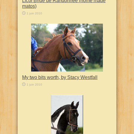
Licol Bride de Randonnée (home made
matos)
1 juin 2010
My two bits worth, by Stacy Westfall
1 juin 2010