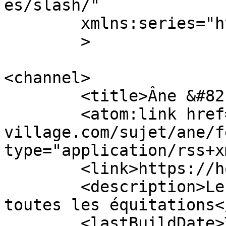
es/slash/"

	xmlns:series="https://publishpress.com/"

	>

<channel>

	<title>Âne &#8211; Horse Village</title>

	<atom:link href="https://horse-
village.com/sujet/ane/f
type="application/rss+x
	<link>https://horse-village.com</link>

	<description>Le site du cheval et de 
toutes les équitations<
	<lastBuildDate>Thu, 12 Mar 2015 00:56:00 