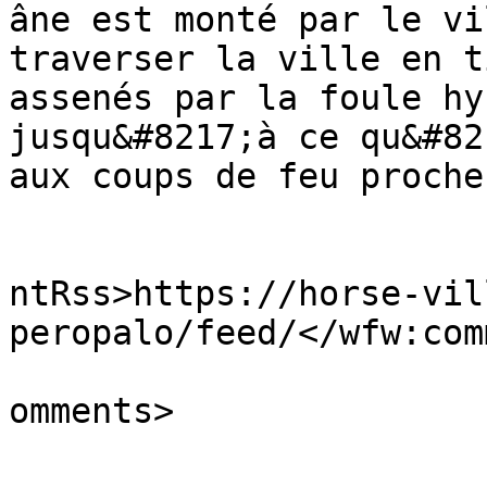
âne est monté par le vi
traverser la ville en t
assenés par la foule hy
jusqu&#8217;à ce qu&#82
aux coups de feu proche
					<wf
ntRss>https://horse-vil
peropalo/feed/</wfw:com
			<slash:comments>5</slash
omments>
