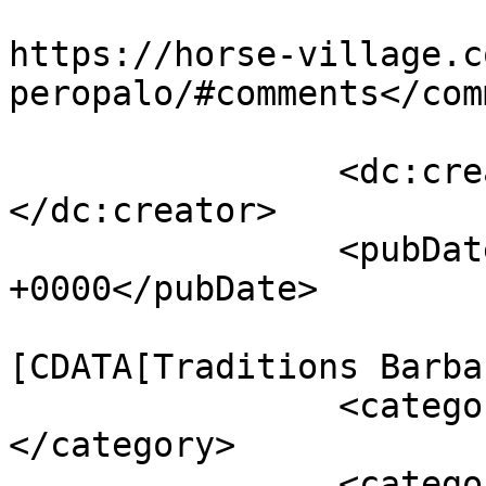
					<co
https://horse-village.c
peropalo/#comments</com
		<dc:creator><![CDATA[Micky]]>
</dc:creator>

		<pubDate>Sat, 14 Mar 2015 13:42:08 
+0000</pubDate>

				<catego
[CDATA[Traditions Barba
		<category><![CDATA[Âne]]>
</category>

		<category><![CDATA[Tradition]]>