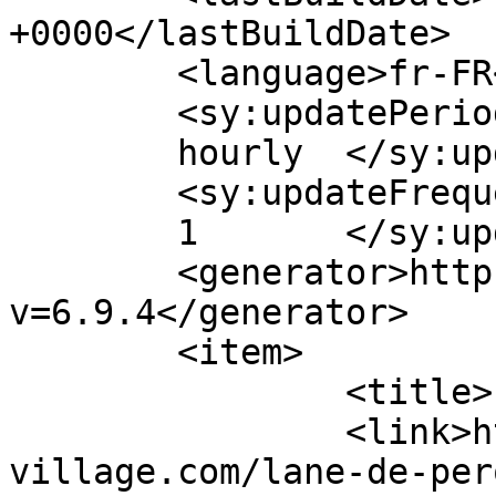
+0000</lastBuildDate>

	<language>fr-FR</language>

	<sy:updatePeriod>

	hourly	</sy:updatePeriod>

	<sy:updateFrequency>

	1	</sy:updateFrequency>

	<generator>http://horse-village.com?
v=6.9.4</generator>

	<item>

		<title>L’Âne de Peropalo</title>

		<link>https://horse-
village.com/lane-de-per