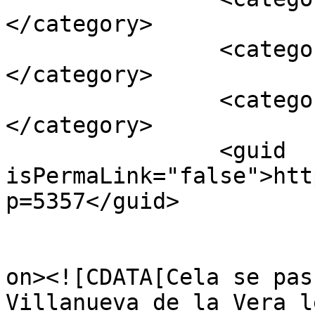
</category>

		<category><![CDATA[Barbare]]>
</category>

		<category><![CDATA[Espagne]]>
</category>

		<guid 
isPermaLink="false">htt
p=5357</guid>

					<de
on><![CDATA[Cela se pas
Villanueva de la Vera l