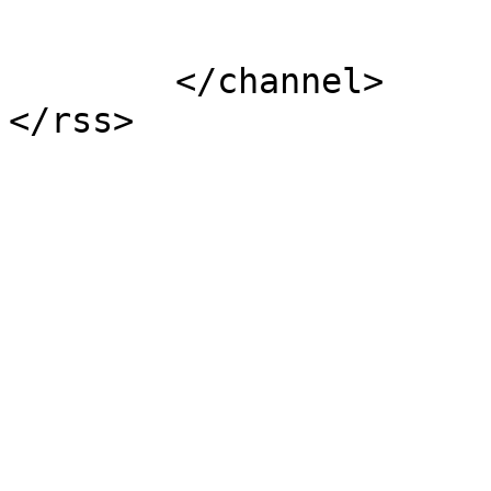
			</item>
	</channel>
