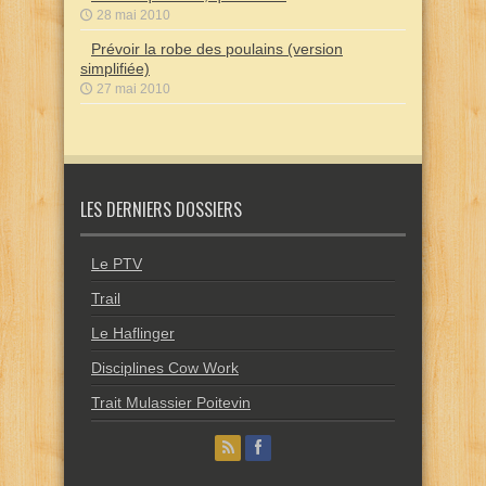
28 mai 2010
Prévoir la robe des poulains (version
simplifiée)
27 mai 2010
LES DERNIERS DOSSIERS
Le PTV
Trail
Le Haflinger
Disciplines Cow Work
Trait Mulassier Poitevin