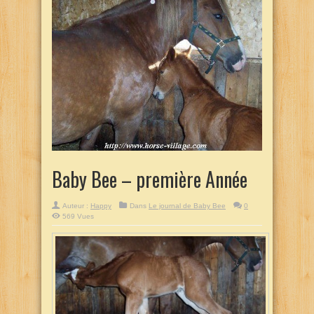
Baby Bee – première Année
Auteur :
Happy
Dans
Le journal de Baby Bee
0
569 Vues