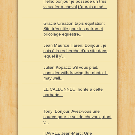
Helle: bonjour je possède un très
vieux fer à cheval j 'aurais aimé...
Gracie Creation tapis equitation:
Site très utile pour les patron et
bricolage equestre...
Jean Maurice Haren: Bonjour , je
suis à la recherche d'un site dans
lequel il y'...
Julian Kopacz: S'il vous plait,
consider withdrawing the photo. It
may well...
LE CALLONNEC: honte à cette
barbarie...
Tony: Bonjour, Avez-vous une
source pour le vol de chevaux, dont
v...
HAVREZ Jean-Marc: Une