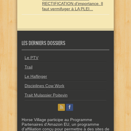
RECTIFICATION d'importance. Il
faut vermifuger à LA PLEI...
LES DERNIERS DOSSIERS
Le PTV
Trail
Le Haflinger
Disciplines Cow Work
Trait Mulassier Poitevin
Horse Village participe au Programme
Partenaires d'Amazon EU, un programme
d'affiliation conçu pour permettre à des sites de