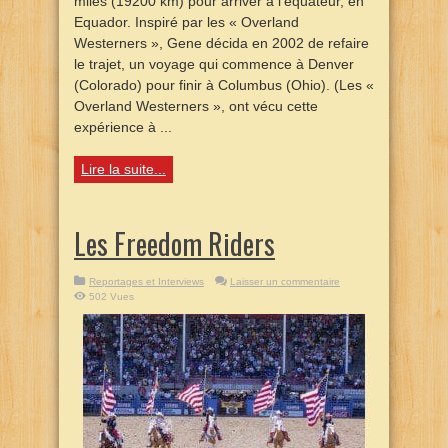
miles (19200 km) pour arriver à l’équateur, en
Equador. Inspiré par les « Overland
Westerners », Gene décida en 2002 de refaire
le trajet, un voyage qui commence à Denver
(Colorado) pour finir à Columbus (Ohio). (Les «
Overland Westerners », ont vécu cette
expérience à ...
Lire la suite...
Les Freedom Riders
Reportages et Interviews
Laisser un commentaire
502 Vues