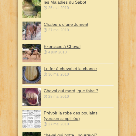
les Maladies du Sabot
25 mai 2010
Chaleurs d’une Jument
27 mai 2010
Exercices à Cheval
4 juin 2010
Le fer à cheval et la chance
30 mai 2010
Cheval qui mord, que faire ?
28 mai 2010
Prévoir la robe des poulains
(version simplifiée)
27 mai 2010
cheval qui botte , pourquoi?