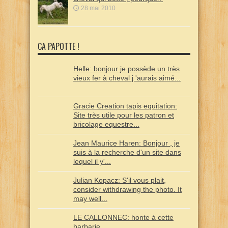
28 mai 2010
CA PAPOTTE !
Helle: bonjour je possède un très
vieux fer à cheval j 'aurais aimé...
Gracie Creation tapis equitation:
Site très utile pour les patron et
bricolage equestre...
Jean Maurice Haren: Bonjour , je
suis à la recherche d'un site dans
lequel il y'...
Julian Kopacz: S'il vous plait,
consider withdrawing the photo. It
may well...
LE CALLONNEC: honte à cette
barbarie...