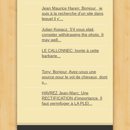
Jean Maurice Haren: Bonjour , je
suis à la recherche d'un site dans
lequel il y'...
Julian Kopacz: S'il vous plait,
consider withdrawing the photo. It
may well...
LE CALLONNEC: honte à cette
barbarie...
Tony: Bonjour, Avez-vous une
source pour le vol de chevaux, dont
v...
HAVREZ Jean-Marc: Une
RECTIFICATION d'importance. Il
faut vermifuger à LA PLEI...