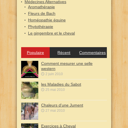
Médecines Alternatives
Aromathérapie
Fleurs de Bach
Homéopathie équine
Phytothérapie
Le gingembre et le cheval
Populaire
Récent
Commentaires
Comment mesurer une selle
western
2 juin 2010
les Maladies du Sabot
25 mai 2010
Chaleurs d’une Jument
27 mai 2010
Exercices à Cheval