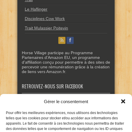
Le Haflinger
Disciplines Cow Work
Trait Mulassier Poitevin
Horse Village participe au Programme
Partenaires d'Amazon EU, un programme
d'affiliation conçu pour permettre à des sites de
percevoir une rémunération grâce à la création
de liens vers Amazon.fr.
RETROUVEZ-NOUS SUR FACEBOOK
Gérer le consentement
Pour offrir les meilleures expériences, nous utilisons des technologies
telles que les cookies pour stocker et/ou accéder aux informations des
appareils. Le fait de consentir à ces technologies nous permettra de traiter
des données telles que le comportement de navigation ou les ID uniques