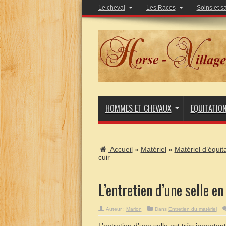
Le cheval
Les Races
Soins et s
HOMMES ET CHEVAUX
EQUITATIO
Accueil
»
Matériel
»
Matériel d’équit
cuir
L’entretien d’une selle en
Auteur :
Marion
Dans
Entretien du matériel