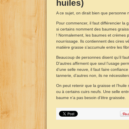
huiles)
A ce sujet, on dirait bien que personne n
Pour commencer, il faut différencier la
si certains nomment des baumes graisse 
! Normalement, les baumes et crèmes po
nourrissage. Ils contiennent des cires 
matière grasse s’accumule entre les fibres
Beaucoup de personnes disent qu’il faut 
D’autres affirment que seul l’usage perm
d’une selle neuve, il faut faire confiance 
tannerie, d’autres non, ils ne nécessite
On peut retenir que la graisse et l’huile
ou à certains cuirs neufs. Une selle en
baume n’a pas besoin d’être graissée.