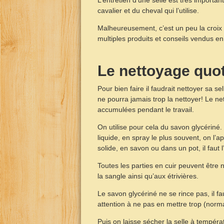
L’entretien d’une selle est très important
cavalier et du cheval qui l’utilise.
Malheureusement, c’est un peu la croix 
multiples produits et conseils vendus en 
Le nettoyage quot
Pour bien faire il faudrait nettoyer sa 
ne pourra jamais trop la nettoyer! Le ne
accumulées pendant le travail.
On utilise pour cela du savon glycériné
liquide, en spray le plus souvent, on l’a
solide, en savon ou dans un pot, il faut
Toutes les parties en cuir peuvent être n
la sangle ainsi qu’aux étrivières.
Le savon glycériné ne se rince pas, il fau
attention à ne pas en mettre trop (norm
Puis on laisse sécher la selle à tempéra