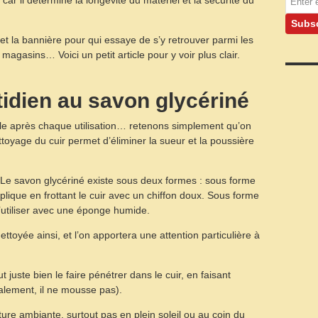
 car il détermine la longévité du matériel et la sécurité du
et la bannière pour qui essaye de s’y retrouver parmi les
magasins… Voici un petit article pour y voir plus clair.
idien au savon glycériné
selle après chaque utilisation… retenons simplement qu’on
ttoyage du cuir permet d’éliminer la sueur et la poussière
. Le savon glycériné existe sous deux formes : sous forme
pplique en frottant le cuir avec un chiffon doux. Sous forme
 l’utiliser avec une éponge humide.
ettoyée ainsi, et l’on apportera une attention particulière à
t juste bien le faire pénétrer dans le cuir, en faisant
alement, il ne mousse pas).
ture ambiante, surtout pas en plein soleil ou au coin du