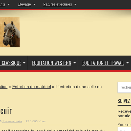
anté
Elevage
Pâtures et écuries
N CLASSIQUE
EQUITATION WESTERN
EQUITATION ET TRAVAIL
ation
»
Entretien du matériel
»
L’entretien d’une selle en
SUIVEZ 
 cuir
Recevez
parutio
1 commentaire
5,065 Vues
Your em