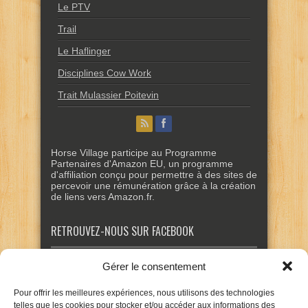
Le PTV
Trail
Le Haflinger
Disciplines Cow Work
Trait Mulassier Poitevin
Horse Village participe au Programme
Partenaires d'Amazon EU, un programme
d'affiliation conçu pour permettre à des sites de
percevoir une rémunération grâce à la création
de liens vers Amazon.fr.
RETROUVEZ-NOUS SUR FACEBOOK
Gérer le consentement
Pour offrir les meilleures expériences, nous utilisons des technologies
telles que les cookies pour stocker et/ou accéder aux informations des