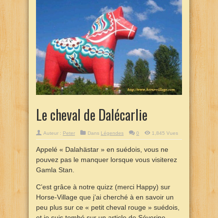
Le cheval de Dalécarlie
Auteur :
Peter
Dans
Légendes
0
1,845 Vues
Appelé « Dalahästar » en suédois, vous ne
pouvez pas le manquer lorsque vous visiterez
Gamla Stan.
C’est grâce à notre quizz (merci Happy) sur
Horse-Village que j’ai cherché à en savoir un
peu plus sur ce « petit cheval rouge » suédois,
et je suis tombé sur un article de Séverine