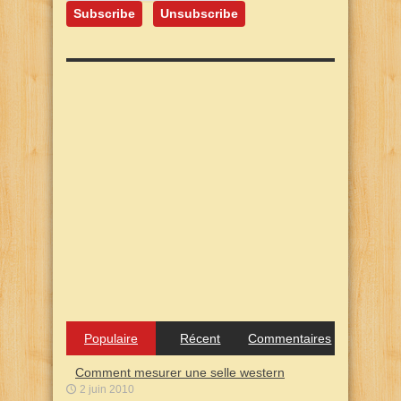
Populaire
Récent
Commentaires
Comment mesurer une selle western
2 juin 2010