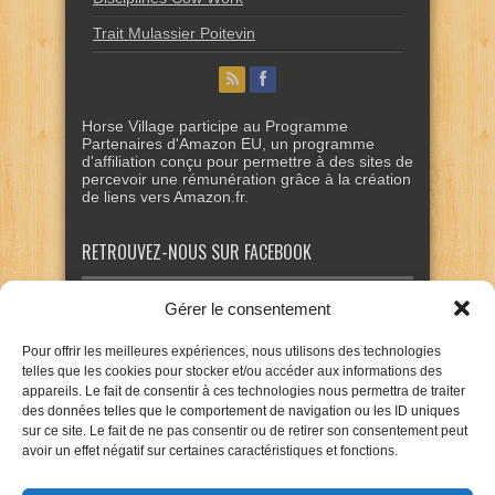
Trait Mulassier Poitevin
Horse Village participe au Programme
Partenaires d'Amazon EU, un programme
d'affiliation conçu pour permettre à des sites de
percevoir une rémunération grâce à la création
de liens vers Amazon.fr.
RETROUVEZ-NOUS SUR FACEBOOK
Gérer le consentement
Pour offrir les meilleures expériences, nous utilisons des technologies
telles que les cookies pour stocker et/ou accéder aux informations des
appareils. Le fait de consentir à ces technologies nous permettra de traiter
des données telles que le comportement de navigation ou les ID uniques
sur ce site. Le fait de ne pas consentir ou de retirer son consentement peut
avoir un effet négatif sur certaines caractéristiques et fonctions.