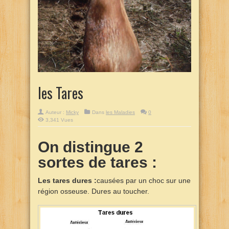
les Tares
Auteur :
Micky
Dans
les Maladies
0
3,341 Vues
On distingue 2
sortes de tares :
Les tares dures :
causées par un choc sur une
région osseuse. Dures au toucher.