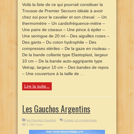
Voilà la liste de ce qui pourrait constituer la
Trousse de Premier Secours idéale à avoir
chez soi pour le cavalier et son cheval : – Un
thermomètre – Un cardiofréquence-mètre –
Une paire de ciseaux – Une pince à épiler –
Une seringue de 20 ml – Des aiguilles roses –
Des gants – Du coton hydrophile – Des
compresses stériles – De la gaze en rouleau –
De la bande collante type Elastoplast, largeur
10 cm – De la bande auto-aggripante type
Vetrap, largeur 10 cm – Des bandes de repos
– Une couverture à la taille de ...
Lire la suite...
Les Gauchos Argentins
les Peuples Cavaliers
Laisser un commentaire
1,793 Vues