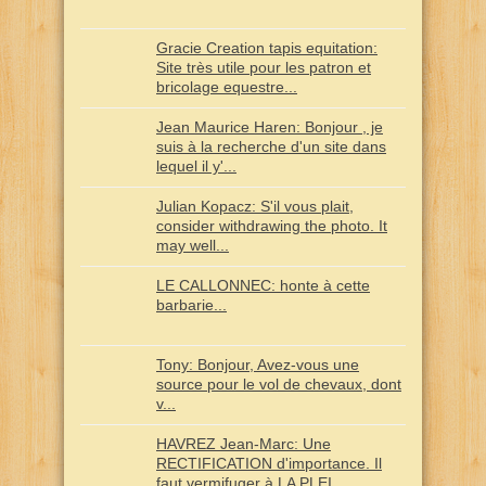
Gracie Creation tapis equitation:
Site très utile pour les patron et
bricolage equestre...
Jean Maurice Haren: Bonjour , je
suis à la recherche d'un site dans
lequel il y'...
Julian Kopacz: S'il vous plait,
consider withdrawing the photo. It
may well...
LE CALLONNEC: honte à cette
barbarie...
Tony: Bonjour, Avez-vous une
source pour le vol de chevaux, dont
v...
HAVREZ Jean-Marc: Une
RECTIFICATION d'importance. Il
faut vermifuger à LA PLEI...