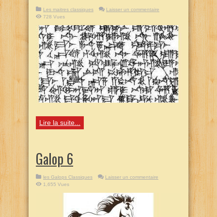
Les maitres classiques
Laisser un commentaire
728 Vues
Lire la suite...
Galop 6
les Galops Classiques
Laisser un commentaire
1,655 Vues