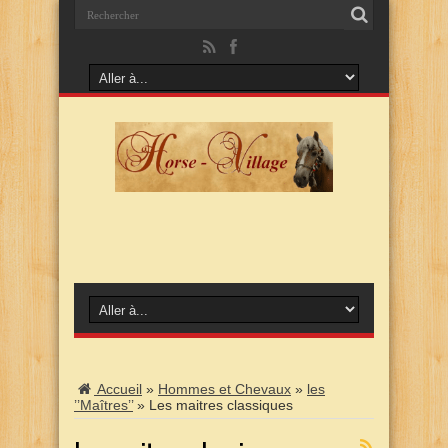
Accueil
»
Hommes et Chevaux
»
les
’’Maîtres’’
»
Les maitres classiques