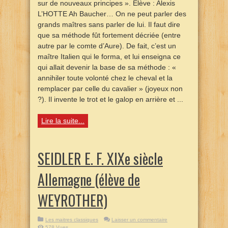
sur de nouveaux principes ». Elève : Alexis
L’HOTTE Ah Baucher… On ne peut parler des
grands maîtres sans parler de lui. Il faut dire
que sa méthode fût fortement décriée (entre
autre par le comte d’Aure). De fait, c’est un
maître Italien qui le forma, et lui enseigna ce
qui allait devenir la base de sa méthode : «
annihiler toute volonté chez le cheval et la
remplacer par celle du cavalier » (joyeux non
?). Il invente le trot et le galop en arrière et ...
Lire la suite...
SEIDLER E. F. XIXe siècle
Allemagne (élève de
WEYROTHER)
Les maitres classiques
Laisser un commentaire
578 Vues