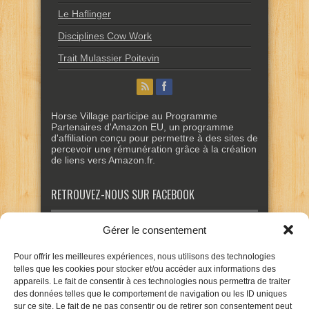
Le Haflinger
Disciplines Cow Work
Trait Mulassier Poitevin
Horse Village participe au Programme
Partenaires d'Amazon EU, un programme
d'affiliation conçu pour permettre à des sites de
percevoir une rémunération grâce à la création
de liens vers Amazon.fr.
RETROUVEZ-NOUS SUR FACEBOOK
Gérer le consentement
Pour offrir les meilleures expériences, nous utilisons des technologies
telles que les cookies pour stocker et/ou accéder aux informations des
appareils. Le fait de consentir à ces technologies nous permettra de traiter
des données telles que le comportement de navigation ou les ID uniques
sur ce site. Le fait de ne pas consentir ou de retirer son consentement peut