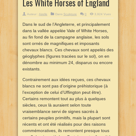
Les White Horses of England
Auteur :
Airelle
Dans
Sculpture
0
3,924 Vues
Dans le sud de l’Angleterre, et principalement
dans la vallée appelée Vale of White Horses,
au fin fond de la campagne anglaise, les sols
sont ornés de magnifiques et imposants
chevaux blancs. Ces chevaux sont appelés des
géoglyphes (figures tracées sur le sol), on en
dénombre au minimum 24, disparus ou encore
existants.
Contrairement aux idées reçues, ces chevaux
blancs ne sont pas d’origine préhistorique (à
l’exception de celui d’Uffington peut être).
Certains remontent tout au plus à quelques
siècles, ceux là auraient selon toute
vraisemblance servi de signes sacrés à
certains peuples primitifs, mais la plupart sont
récents et ont été réalisés pour des raisons
commémoratives, ils remontent presque tous