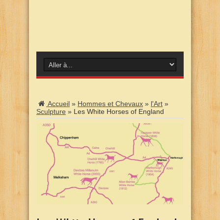
Accueil
»
Hommes et Chevaux
»
l'Art
»
Sculpture
»
Les White Horses of England