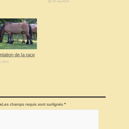
25 mai 2010
tation de la race
i 2010
éeLes champs requis sont surlignés
*