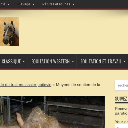
anté
Elevage
Pâtures et écuries
N CLASSIQUE
EQUITATION WESTERN
EQUITATION ET TRAVAIL
e du trait mulassier poitevin
»
Moyens de soutien de la
SUIVEZ 
Recevez
parutio
Your em