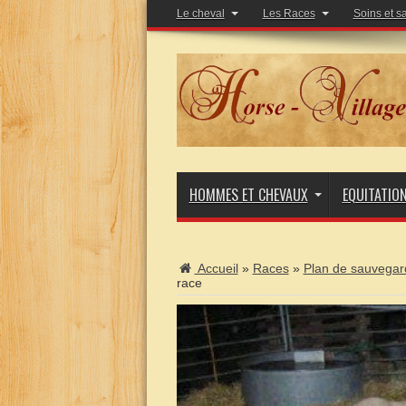
Le cheval
Les Races
Soins et s
HOMMES ET CHEVAUX
EQUITATIO
Accueil
»
Races
»
Plan de sauvegard
race