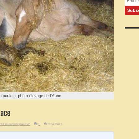
 poulain, photo élevage de l’Aube
race
it mulassier poitevin
0
524 Vues