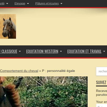
anté
Elevage
Pâtures et écuries
N CLASSIQUE
EQUITATION WESTERN
EQUITATION ET TRAVAIL
Comportement du cheval
»
P : personnalité égale
SUIVEZ 
Recevez
parutio
Your em