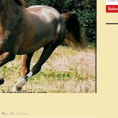
0
1,875 Vues