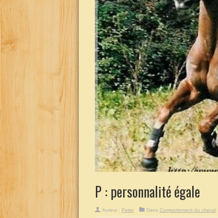
P : personnalité égale
Auteur :
Peter
Dans
Comportement du cheval