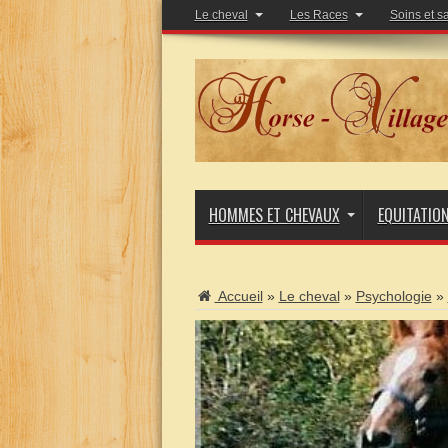
Le cheval
Les Races
Soins et s
HOMMES ET CHEVAUX
EQUITATIO
Accueil
»
Le cheval
»
Psychologie
»