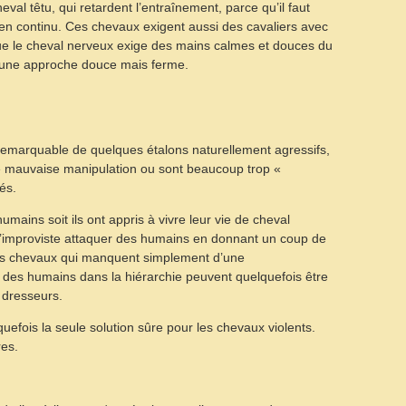
l têtu, qui retardent l’entraînement, parce qu’il faut
 en continu. Ces chevaux exigent aussi des cavaliers avec
e le cheval nerveux exige des mains calmes et douces du
d’une approche douce mais ferme.
remarquable de quelques étalons naturellement agressifs,
e mauvaise manipulation ou sont beaucoup trop «
és.
humains soit ils ont appris à vivre leur vie de cheval
l’improviste attaquer des humains en donnant un coup de
Les chevaux qui manquent simplement d’une
des humains dans la hiérarchie peuvent quelquefois être
 dresseurs.
efois la seule solution sûre pour les chevaux violents.
es.