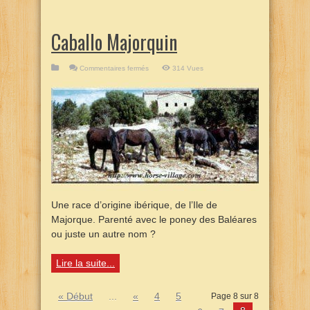
Caballo Majorquin
sur
Commentaires fermés
314 Vues
Caballo
Majorquin
Une race d’origine ibérique, de l’Ile de
Majorque. Parenté avec le poney des Baléares
ou juste un autre nom ?
Lire la suite...
« Début
...
«
4
5
Page 8 sur 8