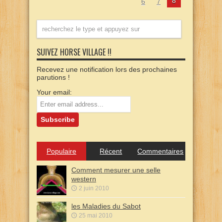
8
6
7
SUIVEZ HORSE VILLAGE !!
Recevez une notification lors des prochaines
parutions !
Your email:
Populaire
Récent
Commentaires
Comment mesurer une selle
western
2 juin 2010
les Maladies du Sabot
25 mai 2010