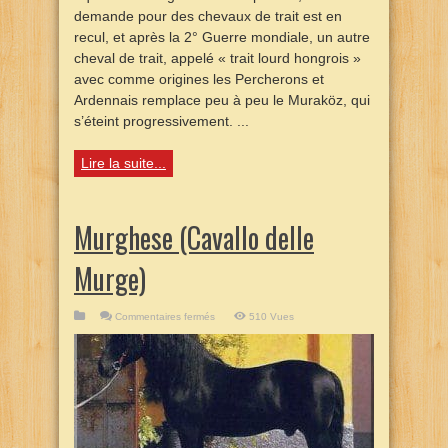
demande pour des chevaux de trait est en
recul, et après la 2° Guerre mondiale, un autre
cheval de trait, appelé « trait lourd hongrois »
avec comme origines les Percherons et
Ardennais remplace peu à peu le Muraköz, qui
s’éteint progressivement. ...
Lire la suite...
Murghese (Cavallo delle
Murge)
sur
Commentaires fermés
510 Vues
Murghese
(Cavallo
delle
Murge)