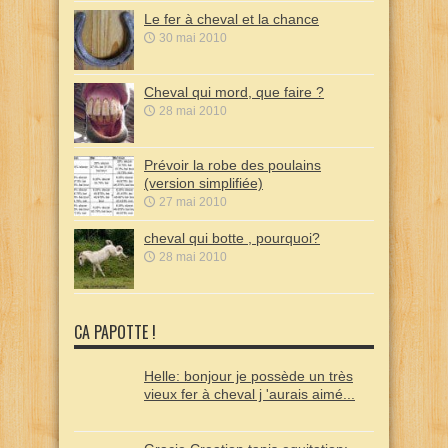
Le fer à cheval et la chance
30 mai 2010
Cheval qui mord, que faire ?
28 mai 2010
Prévoir la robe des poulains
(version simplifiée)
27 mai 2010
cheval qui botte , pourquoi?
28 mai 2010
CA PAPOTTE !
Helle: bonjour je possède un très
vieux fer à cheval j 'aurais aimé...