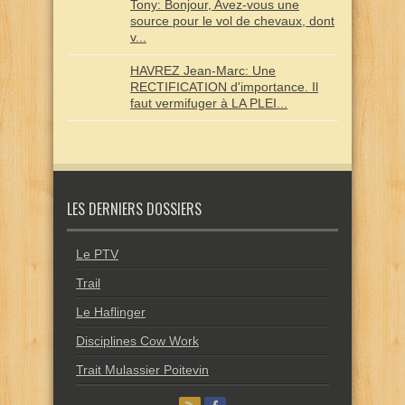
Tony: Bonjour, Avez-vous une
source pour le vol de chevaux, dont
v...
HAVREZ Jean-Marc: Une
RECTIFICATION d'importance. Il
faut vermifuger à LA PLEI...
LES DERNIERS DOSSIERS
Le PTV
Trail
Le Haflinger
Disciplines Cow Work
Trait Mulassier Poitevin