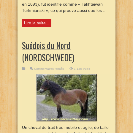
en 1893), fut identifié comme « Takhteiwan
Turkmianski », ce qui prouve aussi que les ...
Lire la suite...
Suédois du Nord
(NORDSCHWEDE)
sur
Commentaires fermés
1,135 Vues
Suédois
du
Nord
(NORDSCHWEDE)
Un cheval de trait très mobile et agile, de taille