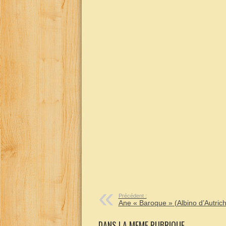
Précédent :
Ane « Baroque » (Albino d’Autric
DANS LA MEME RUBRIQUE