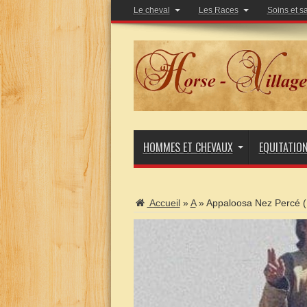
Le cheval
Les Races
Soins et s
HOMMES ET CHEVAUX
EQUITATIO
Accueil
»
A
»
Appaloosa Nez Percé (