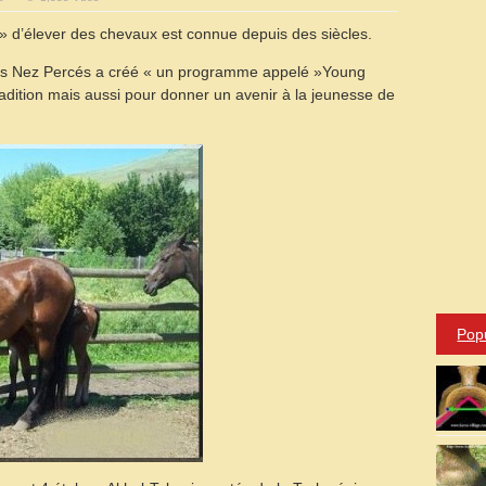
Appaloosa
Nez
é » d’élever des chevaux est connue depuis des siècles.
Percé
(Nez
Percé
Horse)
des Nez Percés a créé « un programme appelé »Young
radition mais aussi pour donner un avenir à la jeunesse de
Pop