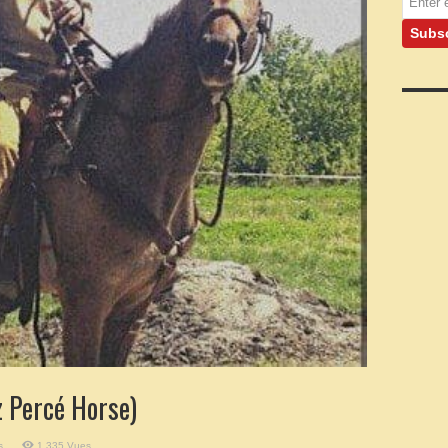
 Percé Horse)
sur
s
1,335 Vues