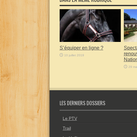
S’équiper en ligne ?
Specta
renou
10 juillet 2019
Natio
29 ma
LES DERNIERS DOSSIERS
Le PTV
Trail