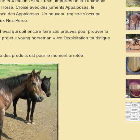
vue et 4 étalons Akhal-Teke, importés de la Turkménie
é Horse. Croisé avec des juments Appaloosas, le
ance des Appaloosas. Un nouveau registre s’occupe
aux Nez-Percé.
eval qui doit encore faire ses preuves pour prouver la
projet « young horseman » est l’exploitation touristique
nte des produits est pour le moment arrêtée.