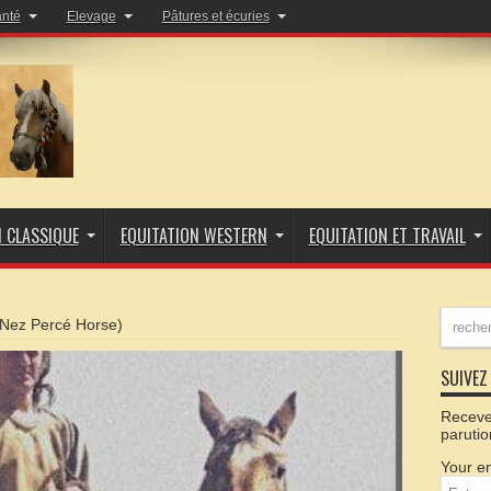
anté
Elevage
Pâtures et écuries
N CLASSIQUE
EQUITATION WESTERN
EQUITATION ET TRAVAIL
Nez Percé Horse)
SUIVEZ 
Recevez
parutio
Your em