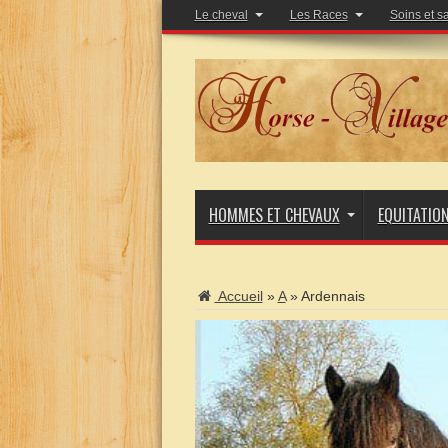
Le cheval
Les Races
Soins et s
HOMMES ET CHEVAUX
EQUITATIO
Accueil
»
A
»
Ardennais