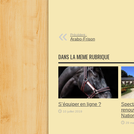
Précédent :
Arabo-Frison
DANS LA MEME RUBRIQUE
S’équiper en ligne ?
Specta
renou
10 juillet 2019
Natio
29 ma