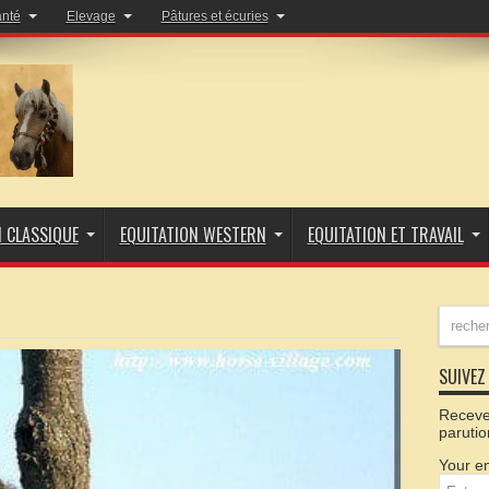
anté
Elevage
Pâtures et écuries
N CLASSIQUE
EQUITATION WESTERN
EQUITATION ET TRAVAIL
SUIVEZ 
Recevez
parutio
Your em