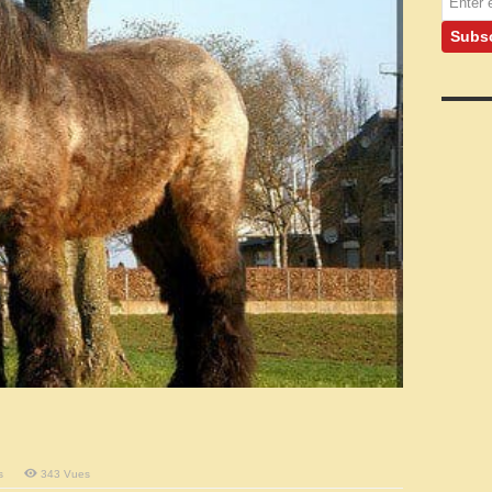
sur
s
343 Vues
Ardennais