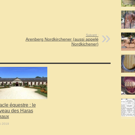
Suivant :
Arenberg Nordkirchener (aussi appelé
Nordkichener)
cle équestre : le
veau des Haras
naux
i 2019