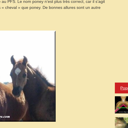
au PFS. Le nom poney n’est plus très correct, car il s’agit
Poney
s « cheval » que poney. De bonnes allures sont un autre
Pop