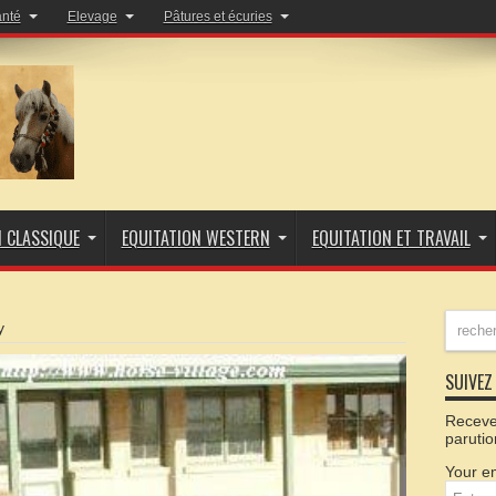
anté
Elevage
Pâtures et écuries
N CLASSIQUE
EQUITATION WESTERN
EQUITATION ET TRAVAIL
y
SUIVEZ 
Recevez
parutio
Your em