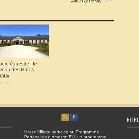
Astursky Poney
cle équestre : le
veau des Haras
naux
i 2019
RETRO
Horse Village participe au Programme
Partenaires d'Amazon EU, un programme