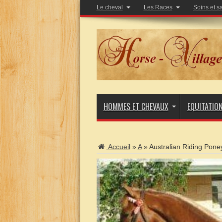
Le cheval
Les Races
Soins et s
HOMMES ET CHEVAUX
EQUITATIO
Accueil
»
A
»
Australian Riding Pone