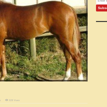
sur
s
328 Vues
Australian
Riding