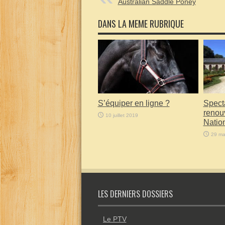
Australian Saddle Poney
DANS LA MEME RUBRIQUE
S’équiper en ligne ?
Specta
renou
10 juillet 2019
Natio
29 ma
LES DERNIERS DOSSIERS
Le PTV