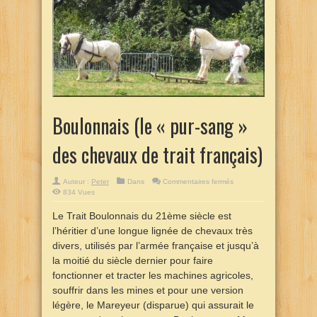
Boulonnais (le « pur-sang »
des chevaux de trait français)
sur
Auteur :
Peter
Dans
Commentaires fermés
Boulonnais
834 Vues
(le
«
pur-
Le Trait Boulonnais du 21ème siècle est
sang
»
l’héritier d’une longue lignée de chevaux très
des
chevaux
divers, utilisés par l’armée française et jusqu’à
de
la moitié du siècle dernier pour faire
trait
français)
fonctionner et tracter les machines agricoles,
souffrir dans les mines et pour une version
légère, le Mareyeur (disparue) qui assurait le