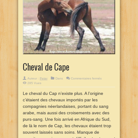
Cheval de Cape
sur
Auteur :
Peter
Dans
Commentaires fermés
Cheval
285 Vues
de
Cape
Le cheval du Cap n’existe plus. A l’origine
c’étaient des chevaux importés par les
compagnies néerlandaises, portant du sang
arabe, mais aussi des croisements avec des
purs-sang. Une fois arrivé en Afrique du Sud,
de là le nom de Cap, les chevaux étaient trop
souvent laissés sans soins. Manque de