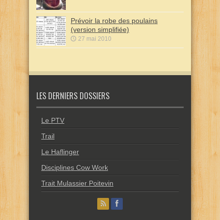
Prévoir la robe des poulains
(version simplifiée)
27 mai 2010
LES DERNIERS DOSSIERS
Le PTV
Trail
Le Haflinger
Disciplines Cow Work
Trait Mulassier Poitevin