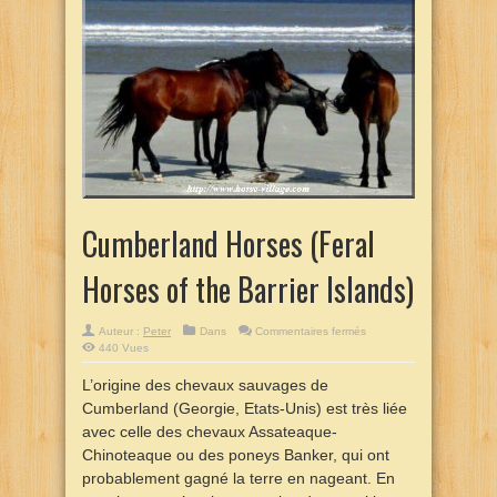
Cumberland Horses (Feral
Horses of the Barrier Islands)
sur
Auteur :
Peter
Dans
Commentaires fermés
Cumberland
440 Vues
Horses
(Feral
Horses
L’origine des chevaux sauvages de
of
the
Cumberland (Georgie, Etats-Unis) est très liée
Barrier
Islands)
avec celle des chevaux Assateaque-
Chinoteaque ou des poneys Banker, qui ont
probablement gagné la terre en nageant. En