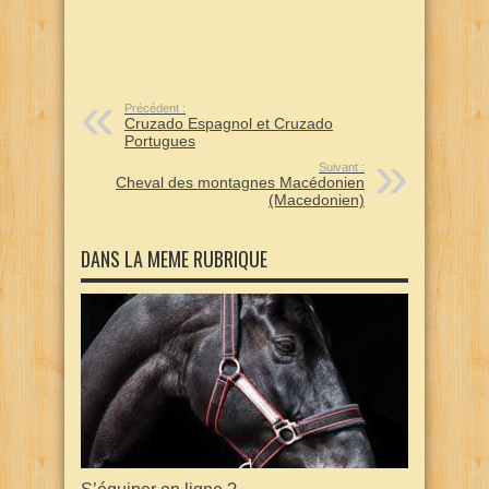
Précédent :
Cruzado Espagnol et Cruzado
Portugues
Suivant :
Cheval des montagnes Macédonien
(Macedonien)
DANS LA MEME RUBRIQUE
S’équiper en ligne ?