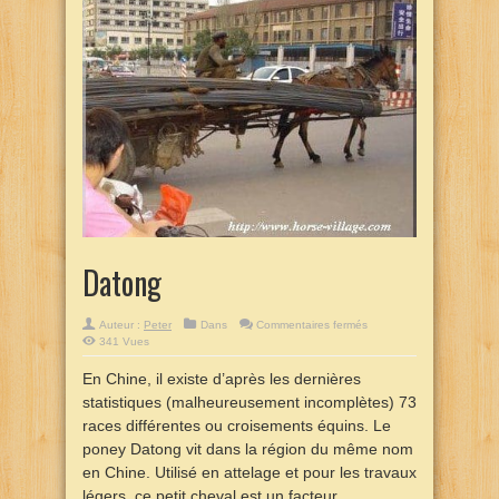
Datong
sur
Auteur :
Peter
Dans
Commentaires fermés
Datong
341 Vues
En Chine, il existe d’après les dernières
statistiques (malheureusement incomplètes) 73
races différentes ou croisements équins. Le
poney Datong vit dans la région du même nom
en Chine. Utilisé en attelage et pour les travaux
légers, ce petit cheval est un facteur