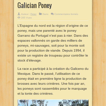
Galician Poney
sur
Auteur :
Peter
Dans
Commentaires fermés
Galician
285 Vues
Poney
L’Espagne du nord est la région d’origine de ce
poney, mais une parenté avec le poney
Garrano du Portugal n’est pas à nier. Dans des
espaces vallonnés on garde des milliers de
poneys, mi-sauvages, soit pour la monte soit
pour la production de viande. Depuis 1994, il
existe un registre de troupeau pour contrôler le
stock d’élevage.
La race a participé à la création du Galiceno du
Mexique. Dans le passé, l’utilisation de ce
poney était en première ligne la production de
brosses avec leurs crinières. Une fois par an,
les poneys sont rassemblés pour le marquage
et la tonte des crinières.