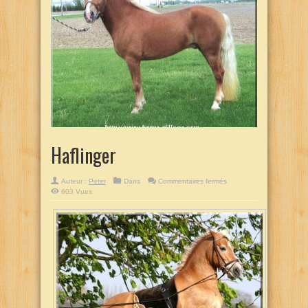
Haflinger
sur
Auteur :
Peter
Dans
Commentaires fermés
Haflinger
603 Vues