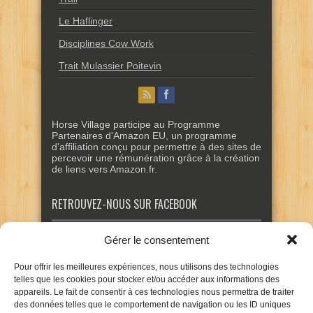
Le Haflinger
Disciplines Cow Work
Trait Mulassier Poitevin
Horse Village participe au Programme
Partenaires d'Amazon EU, un programme
d'affiliation conçu pour permettre à des sites de
percevoir une rémunération grâce à la création
de liens vers Amazon.fr.
RETROUVEZ-NOUS SUR FACEBOOK
Gérer le consentement
Pour offrir les meilleures expériences, nous utilisons des technologies
telles que les cookies pour stocker et/ou accéder aux informations des
appareils. Le fait de consentir à ces technologies nous permettra de traiter
des données telles que le comportement de navigation ou les ID uniques