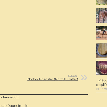
Suivant :
Norfolk Roadster (Norfolk Trotter)
Prévo
simplif
27 ma
cle équestre : le