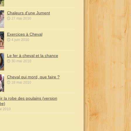
Chaleurs d’une Jument
27 mai 2010
Exercices à Cheval
4 juin 2010
Le fer à cheval et la chance
30 mai 2010
Cheval qui mord, que faire ?
28 mai 2010
ir la robe des poulains (version
iée)
i 2010