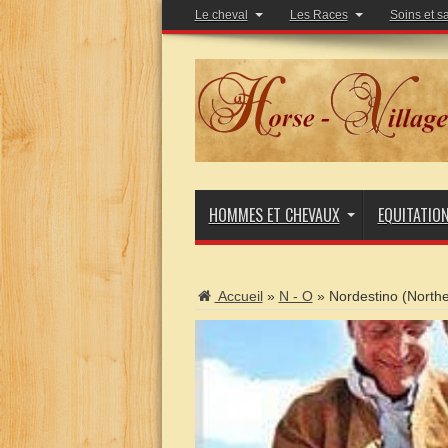
Le cheval
Les Races
Soins et s
HOMMES ET CHEVAUX
EQUITATIO
Accueil
»
N - O
»
Nordestino (North