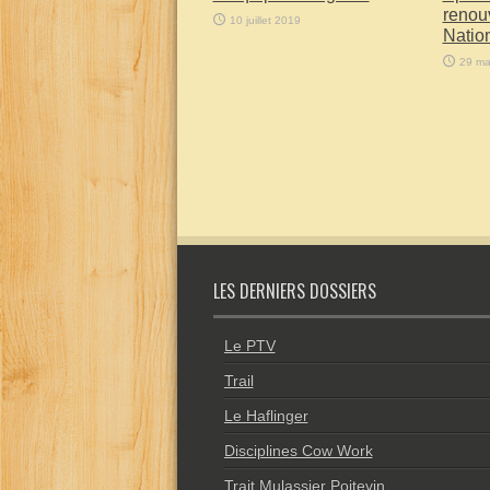
renou
10 juillet 2019
Natio
29 ma
LES DERNIERS DOSSIERS
Le PTV
Trail
Le Haflinger
Disciplines Cow Work
Trait Mulassier Poitevin