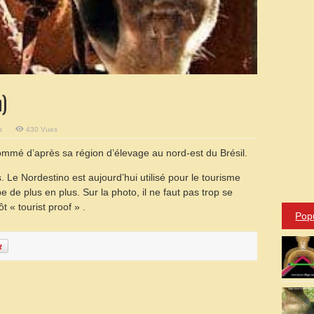
)
sur
s
430 Vues
Nordestino
(Northeastern)
nommé d’après sa région d’élevage au nord-est du Brésil.
. Le Nordestino est aujourd’hui utilisé pour le tourisme
de plus en plus. Sur la photo, il ne faut pas trop se
 « tourist proof » .
Pop