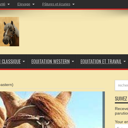
anté
Elevage
Pâtures et écuries
N CLASSIQUE
EQUITATION WESTERN
EQUITATION ET TRAVAIL
eastern)
SUIVEZ 
Recevez
parutio
Your em