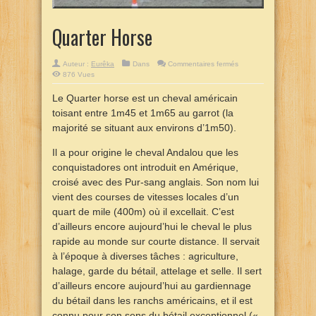
Quarter Horse
sur
Auteur :
Eurêka
Dans
Commentaires fermés
Quarter
876 Vues
Horse
Le Quarter horse est un cheval américain
toisant entre 1m45 et 1m65 au garrot (la
majorité se situant aux environs d’1m50).
Il a pour origine le cheval Andalou que les
conquistadores ont introduit en Amérique,
croisé avec des Pur-sang anglais. Son nom lui
vient des courses de vitesses locales d’un
quart de mile (400m) où il excellait. C’est
d’ailleurs encore aujourd’hui le cheval le plus
rapide au monde sur courte distance. Il servait
à l’époque à diverses tâches : agriculture,
halage, garde du bétail, attelage et selle. Il sert
d’ailleurs encore aujourd’hui au gardiennage
du bétail dans les ranchs américains, et il est
connu pour son sens du bétail exceptionnel («