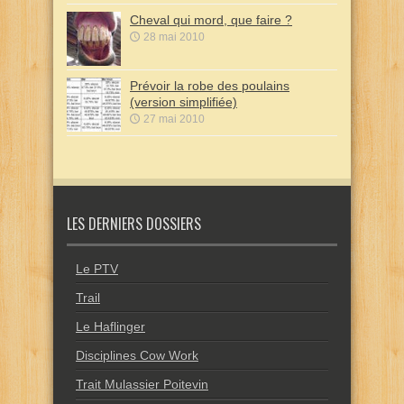
Cheval qui mord, que faire ?
28 mai 2010
Prévoir la robe des poulains
(version simplifiée)
27 mai 2010
LES DERNIERS DOSSIERS
Le PTV
Trail
Le Haflinger
Disciplines Cow Work
Trait Mulassier Poitevin