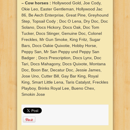
– Cow horses :
Hollywood Gold, Joe Cody,
Okie Leo, Easter Gentleman, Hollywood Jac
86, Be Aech Enterprise, Great Pine, Greyhound
Step, Topsail Cody ; Doc O Lena, Dry Doc, Doc
Solano, Docs Hickory, Docs Oak, Doc Tom
Tucker, Docs Stinger, Genuine Doc, Colonel
Freckles, Mr Gun Smoke, King Fritz, Sugar
Bars, Docs Oakie Quixotie, Hobby Horse,
Peppy San, Mr San Peppy und Peppy San
Badger ; Docs Prescription, Docs Lynx, Doc
Tari, Docs Mahagony, Docs Quixote, Montana
Doc, Boon Bar, Decatur Doc, Jessie James,
Jose Uno, Cutter Bill, Gay Bar King, Royal
King, Smart Little Lena, Taris Catalyst, Freckles
Playboy, Brinks Royal Lee, Bueno Chex,
Smokin Jose