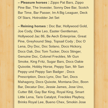
– Pleasure horses :
Zippo Pat Bars, Zippo
Pine Bar, The Invester, Sonny Dee Bar, Scotch
Bar Time, Bar Passer, Im A Big Leaguer, Deck
Of Stars, Hotrodder Jet Set
– Reining horses :
Doc Bar, Hollywood Gold,
Joe Cody, Okie Leo, Easter Gentleman,
Hollywood Jac 86, Be Aech Enterprise, Great
Pine, Greyhound Step, Topsail Cody ; Doc O
Lena, Dry Doc, Doc Solano, Docs Hickory,
Docs Oak, Doc Tom Tucker, Docs Stinger,
Genuine Doc, Colonel Freckles, Mr Gun
Smoke, King Fritz, Sugar Bars, Docs Oakie
Quixotie, Hobby Horse, Peppy San, Mr San
Peppy und Peppy San Badger ; Docs
Prescription, Docs Lynx, Doc Tari, Docs
Mahagony, Docs Quixote, Montana Doc, Boon
Bar, Decatur Doc, Jessie James, Jose Uno,
Cutter Bill, Gay Bar King, Royal King, Smart
Little Lena, Taris Catalyst, Freckles Playboy,
Brinks Royal Lee, Bueno Chex, Smokin Jose