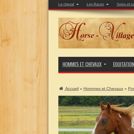
Le cheval
Les Races
Soins et s
HOMMES ET CHEVAUX
EQUITATIO
Accueil
»
Hommes et Chevaux
»
Por