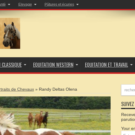
anté
Elevage
Pâtures et écuries
N CLASSIQUE
EQUITATION WESTERN
EQUITATION ET TRAVAIL
traits de Chevaux
»
Randy Deltas Olena
SUIVEZ 
Recevez
parutio
Your em