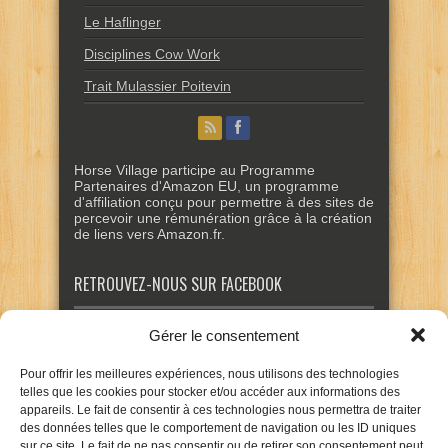
Le Haflinger
Disciplines Cow Work
Trait Mulassier Poitevin
Horse Village participe au Programme
Partenaires d'Amazon EU, un programme
d'affiliation conçu pour permettre à des sites de
percevoir une rémunération grâce à la création
de liens vers Amazon.fr.
RETROUVEZ-NOUS SUR FACEBOOK
Gérer le consentement
Pour offrir les meilleures expériences, nous utilisons des technologies
telles que les cookies pour stocker et/ou accéder aux informations des
appareils. Le fait de consentir à ces technologies nous permettra de traiter
des données telles que le comportement de navigation ou les ID uniques
sur ce site. Le fait de ne pas consentir ou de retirer son consentement peut