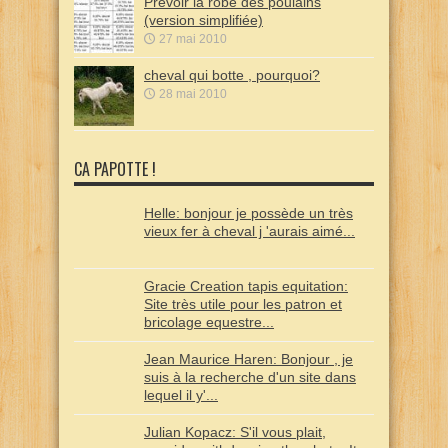
Prévoir la robe des poulains
(version simplifiée)
27 mai 2010
cheval qui botte , pourquoi?
28 mai 2010
CA PAPOTTE !
Helle: bonjour je possède un très
vieux fer à cheval j 'aurais aimé...
Gracie Creation tapis equitation:
Site très utile pour les patron et
bricolage equestre...
Jean Maurice Haren: Bonjour , je
suis à la recherche d'un site dans
lequel il y'...
Julian Kopacz: S'il vous plait,