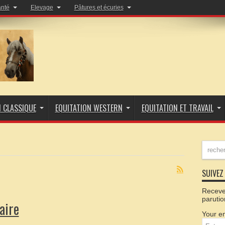
anté
Elevage
Pâtures et écuries
N CLASSIQUE
EQUITATION WESTERN
EQUITATION ET TRAVAIL
SUIVEZ 
Recevez
parutio
aire
Your em