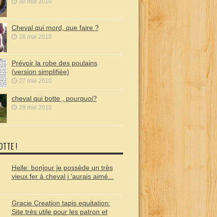
30 mai 2010
Cheval qui mord, que faire ?
28 mai 2010
Prévoir la robe des poulains
(version simplifiée)
27 mai 2010
cheval qui botte , pourquoi?
28 mai 2010
OTTE !
Helle: bonjour je possède un très
vieux fer à cheval j 'aurais aimé...
Gracie Creation tapis equitation:
Site très utile pour les patron et