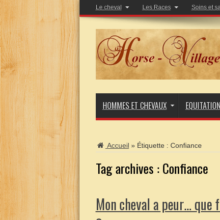
Le cheval
Les Races
Soins et s
HOMMES ET CHEVAUX
EQUITATIO
Accueil
»
Étiquette :
Confiance
Tag archives :
Confiance
Mon cheval a peur… que f