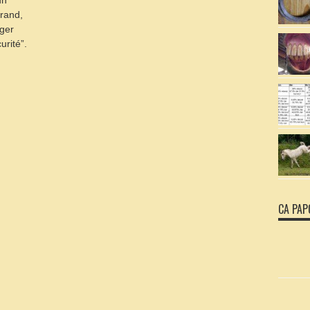
un
grand,
ger
urité”.
CA PAP