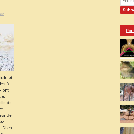
ire
Pop
cile et
les à
x ont
ces
elle de
re
peur de
ez
. Dites