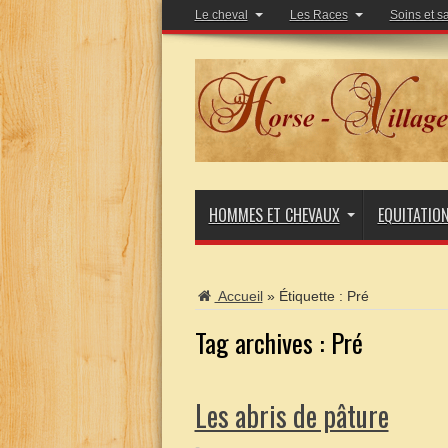
Le cheval
Les Races
Soins et s
HOMMES ET CHEVAUX
EQUITATIO
Accueil
»
Étiquette :
Pré
Tag archives :
Pré
Les abris de pâture