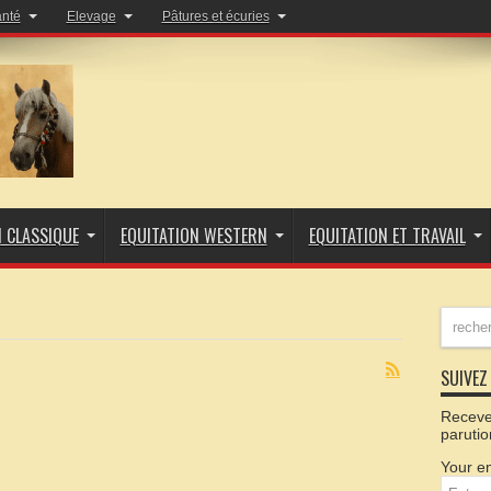
anté
Elevage
Pâtures et écuries
N CLASSIQUE
EQUITATION WESTERN
EQUITATION ET TRAVAIL
SUIVEZ 
Recevez
parutio
Your em