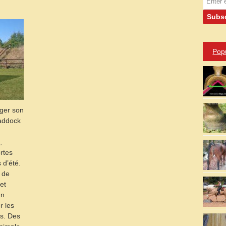
Pop
ger son
addock
,
rtes
 d’été.
 de
et
un
r les
ls. Des