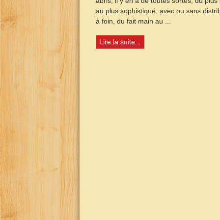
abris, il y en a de toutes sortes, du plus
au plus sophistiqué, avec ou sans distri
à foin, du fait main au ...
Lire la suite...