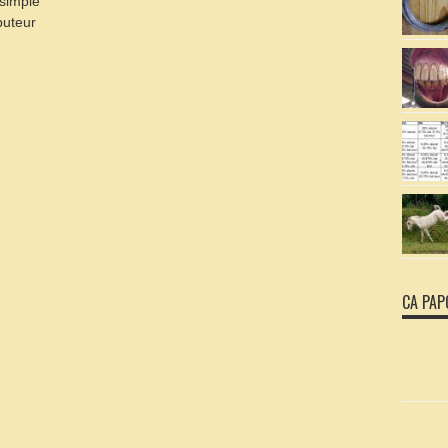
 simple
buteur
CA PAP