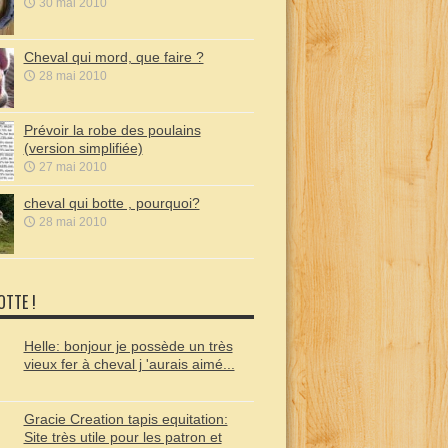
30 mai 2010
Cheval qui mord, que faire ?
28 mai 2010
Prévoir la robe des poulains
(version simplifiée)
27 mai 2010
cheval qui botte , pourquoi?
28 mai 2010
OTTE !
Helle: bonjour je possède un très
vieux fer à cheval j 'aurais aimé...
Gracie Creation tapis equitation:
Site très utile pour les patron et