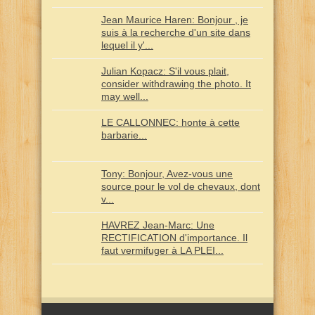
Jean Maurice Haren: Bonjour , je
suis à la recherche d'un site dans
lequel il y'...
Julian Kopacz: S'il vous plait,
consider withdrawing the photo. It
may well...
LE CALLONNEC: honte à cette
barbarie...
Tony: Bonjour, Avez-vous une
source pour le vol de chevaux, dont
v...
HAVREZ Jean-Marc: Une
RECTIFICATION d'importance. Il
faut vermifuger à LA PLEI...