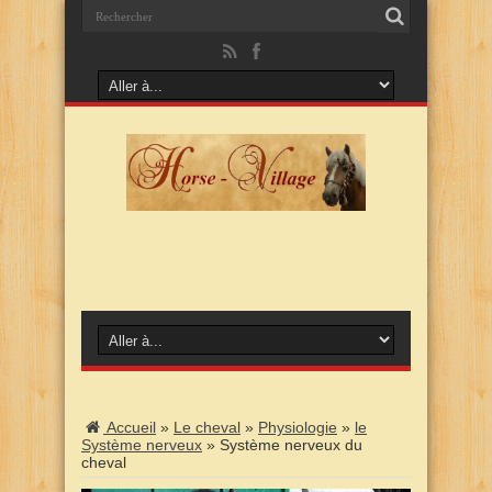
Accueil
»
Le cheval
»
Physiologie
»
le
Système nerveux
»
Système nerveux du
cheval