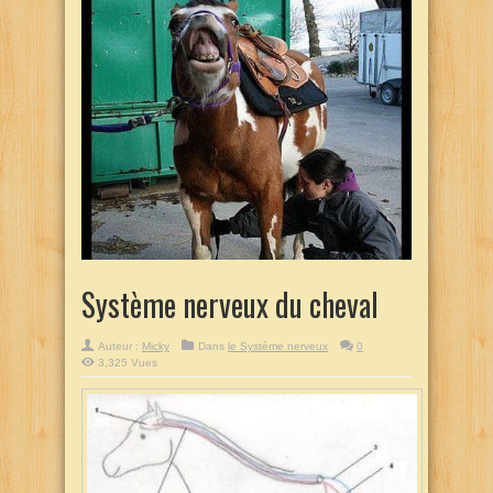
Système nerveux du cheval
Auteur :
Micky
Dans
le Système nerveux
0
3,325 Vues