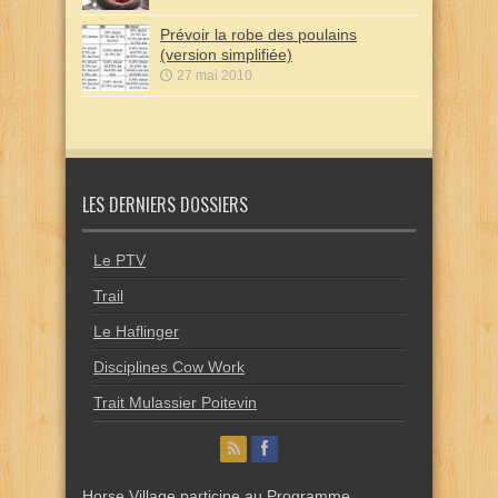
Prévoir la robe des poulains
(version simplifiée)
27 mai 2010
LES DERNIERS DOSSIERS
Le PTV
Trail
Le Haflinger
Disciplines Cow Work
Trait Mulassier Poitevin
Horse Village participe au Programme