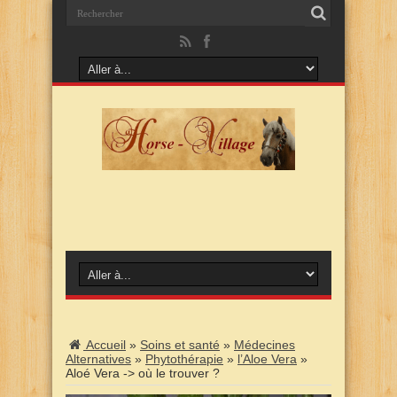
Accueil
»
Soins et santé
»
Médecines
Alternatives
»
Phytothérapie
»
l’Aloe Vera
»
Aloé Vera -> où le trouver ?