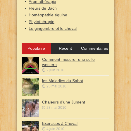
Aromathérapie
Fleurs de Bach
Homéopathie équine
Phytothérapie
Le gingembre et le cheval
Populaire
Récent
Commentaires
Comment mesurer une selle
western
2 juin 2010
les Maladies du Sabot
25 mai 2010
Chaleurs d’une Jument
27 mai 2010
Exercices à Cheval
4 juin 2010