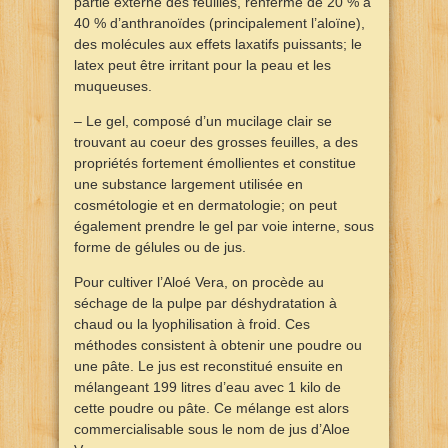
partie externe des feuilles, renferme de 20 % à
40 % d’anthranoïdes (principalement l’aloïne),
des molécules aux effets laxatifs puissants; le
latex peut être irritant pour la peau et les
muqueuses.
– Le gel, composé d’un mucilage clair se
trouvant au coeur des grosses feuilles, a des
propriétés fortement émollientes et constitue
une substance largement utilisée en
cosmétologie et en dermatologie; on peut
également prendre le gel par voie interne, sous
forme de gélules ou de jus.
Pour cultiver l’Aloé Vera, on procède au
séchage de la pulpe par déshydratation à
chaud ou la lyophilisation à froid. Ces
méthodes consistent à obtenir une poudre ou
une pâte. Le jus est reconstitué ensuite en
mélangeant 199 litres d’eau avec 1 kilo de
cette poudre ou pâte. Ce mélange est alors
commercialisable sous le nom de jus d’Aloe