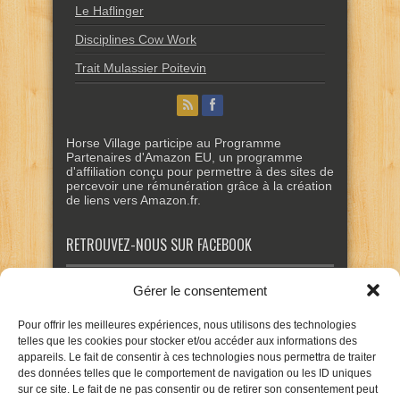
Le Haflinger
Disciplines Cow Work
Trait Mulassier Poitevin
Horse Village participe au Programme
Partenaires d'Amazon EU, un programme
d'affiliation conçu pour permettre à des sites de
percevoir une rémunération grâce à la création
de liens vers Amazon.fr.
RETROUVEZ-NOUS SUR FACEBOOK
Gérer le consentement
Pour offrir les meilleures expériences, nous utilisons des technologies
telles que les cookies pour stocker et/ou accéder aux informations des
appareils. Le fait de consentir à ces technologies nous permettra de traiter
des données telles que le comportement de navigation ou les ID uniques
sur ce site. Le fait de ne pas consentir ou de retirer son consentement peut