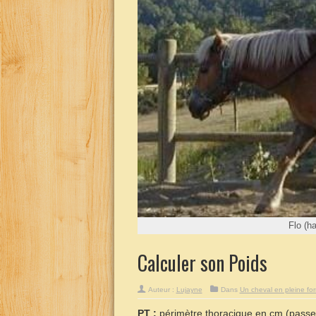
Flo (ha
Calculer son Poids
Auteur :
Lujayne
Dans
Un cheval en pleine fo
PT :
périmètre thoracique en cm (passe 