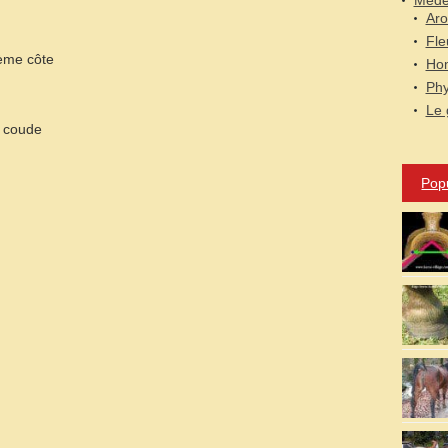
Médec
Aro
Fle
ième côte
Hom
Phy
Le 
u coude
Pop