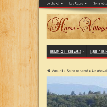
Le cheval
Les Races
Soins et s
HOMMES ET CHEVAUX
EQUITATIO
Accueil
»
Soins et santé
»
Un cheval