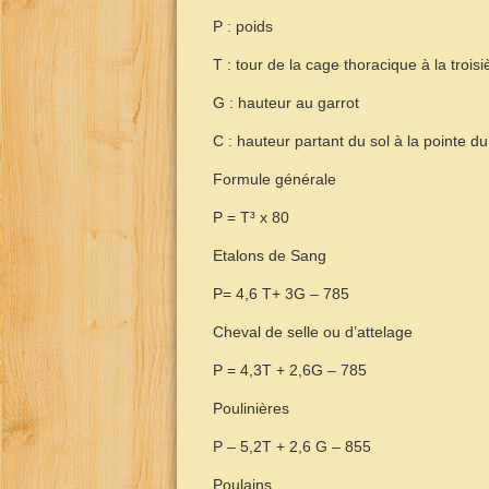
P : poids
T : tour de la cage thoracique à la trois
G : hauteur au garrot
C : hauteur partant du sol à la pointe d
Formule générale
P = T³ x 80
Etalons de Sang
P= 4,6 T+ 3G – 785
Cheval de selle ou d’attelage
P = 4,3T + 2,6G – 785
Poulinières
P – 5,2T + 2,6 G – 855
Poulains