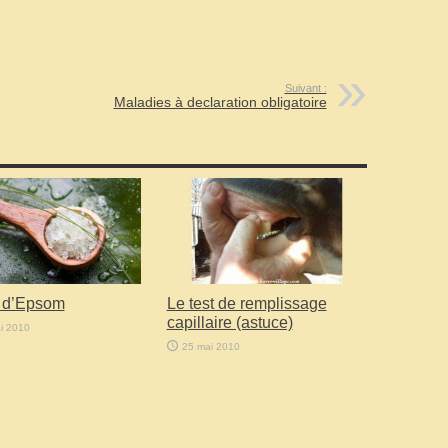
Suivant :
Maladies à declaration obligatoire
l d’Epsom
Le test de remplissage
capillaire (astuce)
i 2010
25 mai 2010