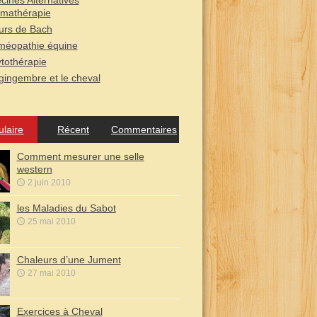
ines Alternatives
mathérapie
urs de Bach
éopathie équine
tothérapie
gingembre et le cheval
ulaire
Récent
Commentaires
Comment mesurer une selle
western
2 juin 2010
les Maladies du Sabot
25 mai 2010
Chaleurs d’une Jument
27 mai 2010
Exercices à Cheval