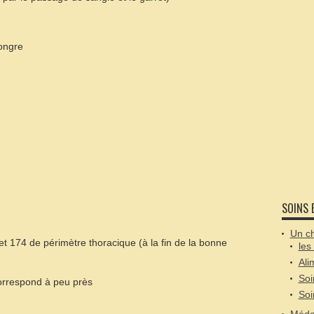
hongre
SOINS 
Un ch
t 174 de périmètre thoracique (à la fin de la bonne
les
Ali
Soi
orrespond à peu près
Soi