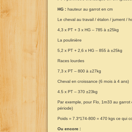
HG :
hauteur au garrot en cm
Le cheval au travail / étalon / jument / 
4,3 x PT + 3 x HG – 785 à ±25kg
La poulinière
5,2 x PT + 2,6 x HG – 855 à ±25kg
Races lourdes
7,3 x PT – 800 à ±27kg
Cheval en croissance (6 mois à 4 ans)
4.5 x PT – 370 ±23kg
Par exemple, pour Flo, 1m33 au garrot e
période)
Poids = 7.3*174-800 = 470 kgs ce qui c
Ou encore :