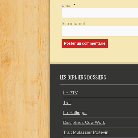
Email
*
Site internet
LES DERNIERS DOSSIERS
Le PTV
Trail
Le Haflinger
Disciplines Cow Work
Trait Mulassier Poitevin