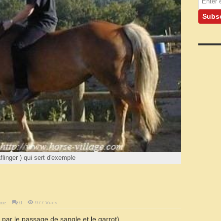
flinger ) qui sert d'exemple
rme
0
977 Vues
par le passage de sangle et le garrot)