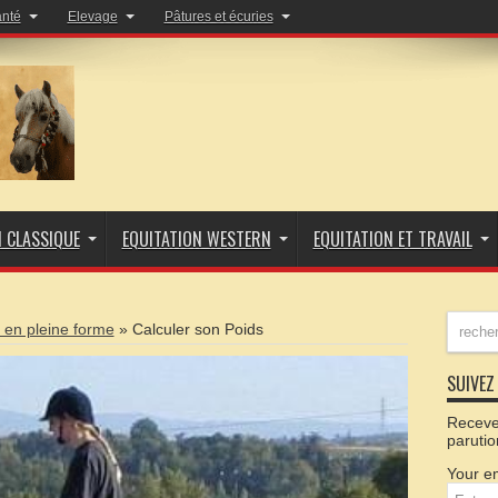
anté
Elevage
Pâtures et écuries
N CLASSIQUE
EQUITATION WESTERN
EQUITATION ET TRAVAIL
 en pleine forme
»
Calculer son Poids
SUIVEZ 
Recevez
parutio
Your em