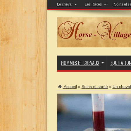
Le cheval
Les Races
Soins et s
HOMMES ET CHEVAUX
EQUITATIO
Accueil
»
Soins et santé
»
Un cheval