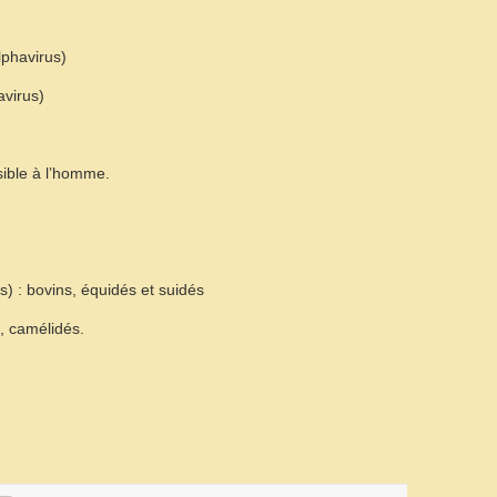
lphavirus)
avirus)
sible à l’homme.
) : bovins, équidés et suidés
, camélidés.