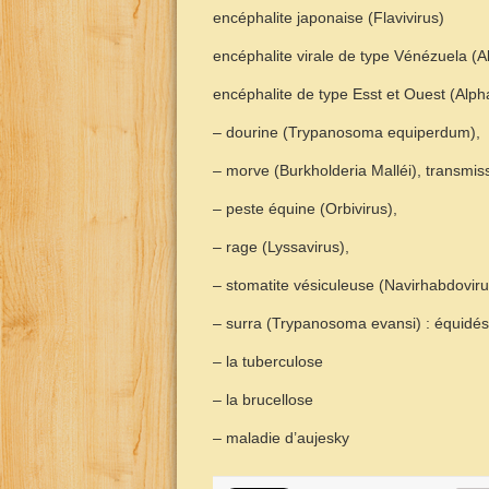
encéphalite japonaise (Flavivirus)
encéphalite virale de type Vénézuela (A
encéphalite de type Esst et Ouest (Alph
– dourine (Trypanosoma equiperdum),
– morve (Burkholderia Malléi), transmis
– peste équine (Orbivirus),
– rage (Lyssavirus),
– stomatite vésiculeuse (Navirhabdovirus
– surra (Trypanosoma evansi) : équidés
– la tuberculose
– la brucellose
– maladie d’aujesky