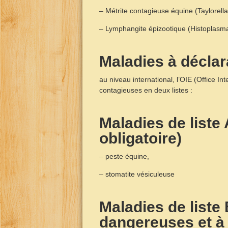
– Métrite contagieuse équine (Taylorella
– Lymphangite épizootique (Histoplasm
Maladies à déclara
au niveau international, l’OIE (Office In
contagieuses en deux listes :
Maladies de liste
obligatoire)
– peste équine,
– stomatite vésiculeuse
Maladies de list
dangereuses et à 