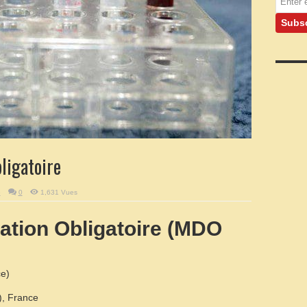
ligatoire
e
0
1,631 Vues
ation Obligatoire (MDO
ce)
s), France