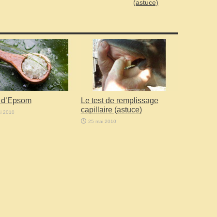
(astuce)
l d’Epsom
Le test de remplissage
capillaire (astuce)
i 2010
25 mai 2010