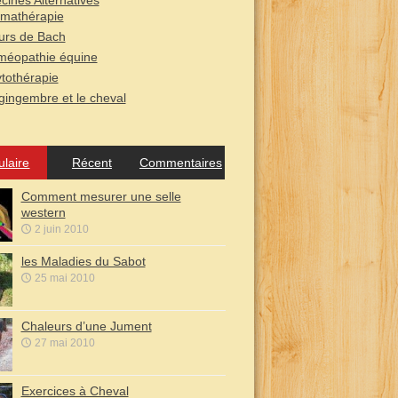
ines Alternatives
mathérapie
urs de Bach
éopathie équine
tothérapie
gingembre et le cheval
ulaire
Récent
Commentaires
Comment mesurer une selle
western
2 juin 2010
les Maladies du Sabot
25 mai 2010
Chaleurs d’une Jument
27 mai 2010
Exercices à Cheval