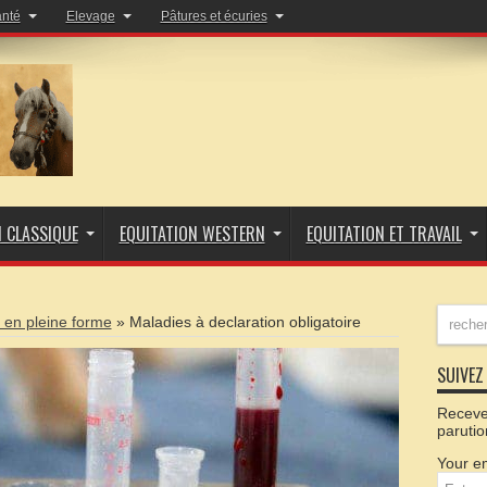
anté
Elevage
Pâtures et écuries
N CLASSIQUE
EQUITATION WESTERN
EQUITATION ET TRAVAIL
 en pleine forme
»
Maladies à declaration obligatoire
SUIVEZ 
Recevez
parutio
Your em