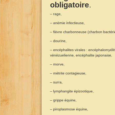
obligatoire
.
– rage,
– anémie infectieuse,
– fièvre charbonneuse (charbon bactéri
– dourine,
– encéphalites virales : encéphalomyélit
vénézuelienne, encéphalite japonaise,
– morve,
– métrite contagieuse,
– surra,
– lymphangite épizootique,
– grippe équine,
– piroplasmose équine,