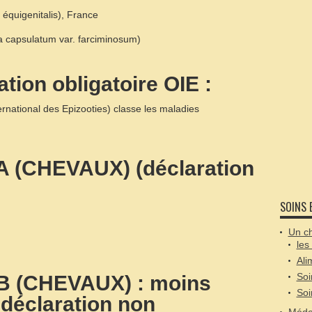
 équigenitalis), France
a capsulatum var. farciminosum)
tion obligatoire OIE :
ternational des Epizooties) classe les maladies
 A (CHEVAUX) (déclaration
SOINS 
Un ch
les
Ali
Soi
e B (CHEVAUX) : moins
Soi
déclaration non