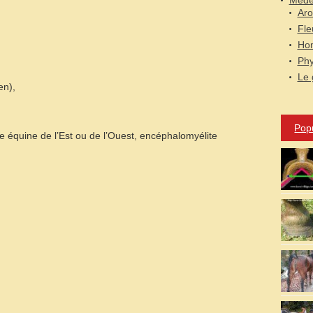
Médec
Aro
Fle
Hom
Phy
Le 
en),
Pop
e équine de l’Est ou de l’Ouest, encéphalomyélite