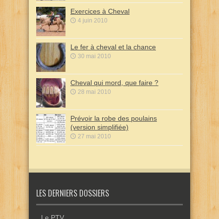
Exercices à Cheval
4 juin 2010
Le fer à cheval et la chance
30 mai 2010
Cheval qui mord, que faire ?
28 mai 2010
Prévoir la robe des poulains
(version simplifiée)
27 mai 2010
LES DERNIERS DOSSIERS
Le PTV