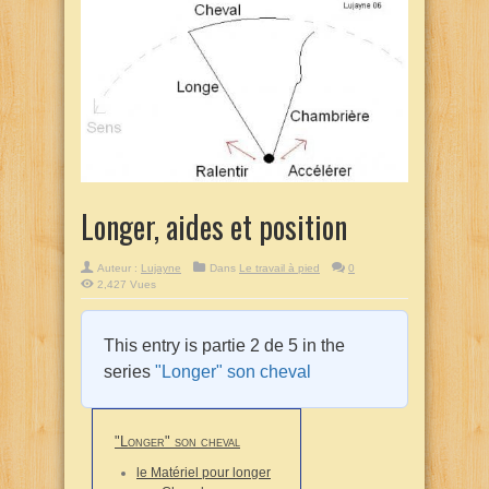
Longer, aides et position
Auteur :
Lujayne
Dans
Le travail à pied
0
2,427 Vues
This entry is partie 2 de 5 in the
series
"Longer" son cheval
"Longer" son cheval
le Matériel pour longer