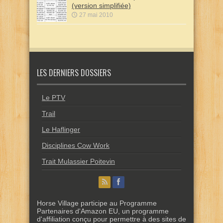
(version simplifiée)
27 mai 2010
LES DERNIERS DOSSIERS
Le PTV
Trail
Le Haflinger
Disciplines Cow Work
Trait Mulassier Poitevin
Horse Village participe au Programme
Partenaires d'Amazon EU, un programme
d'affiliation conçu pour permettre à des sites de