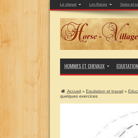
Le cheval
Les Races
Soins et s
HOMMES ET CHEVAUX
EQUITATIO
Accueil
»
Equitation et travail
»
Educ
quelques exercices