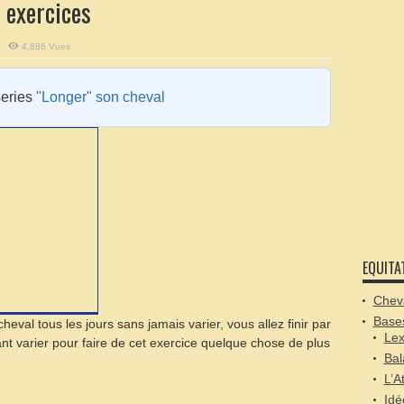
 exercices
4,886 Vues
series
"Longer" son cheval
EQUITA
Cheva
Bases
eval tous les jours sans jamais varier, vous allez finir par
Lex
t varier pour faire de cet exercice quelque chose de plus
Bal
L’A
Idé