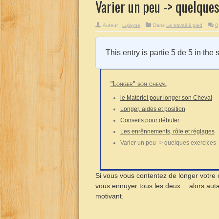
Varier un peu -> quelques
Auteur :
Lujayne
Dans
Le travail à pied
0
This entry is partie 5 de 5 in the 
"Longer" son cheval
le Matériel pour longer son Cheval
Longer, aides et position
Conseils pour débuter
Les enrênnements, rôle et réglages
Varier un peu -> quelques exercices
Si vous vous contentez de longer votre ch
vous ennuyer tous les deux… alors autan
motivant.