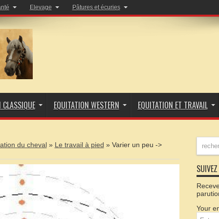
anté
Elevage
Pâtures et écuries
N CLASSIQUE
EQUITATION WESTERN
EQUITATION ET TRAVAIL
ation du cheval
»
Le travail à pied
»
Varier un peu ->
SUIVEZ 
Recevez
parutio
Your em