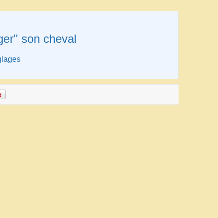
ger" son cheval
glages