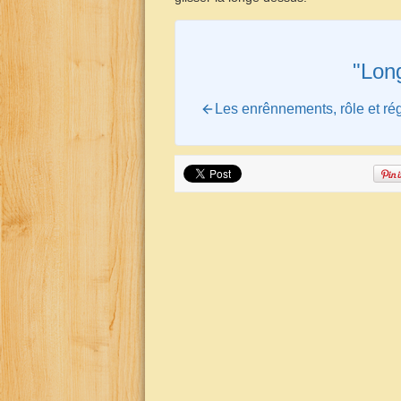
"Lon
Les enrênnements, rôle et ré