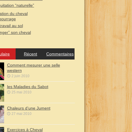
quitation “naturelle”
tion du cheval
bourrage
travail au sol
nger” son cheval
ulaire
Récent
Commentaires
Comment mesurer une selle
western
2 juin 2010
les Maladies du Sabot
25 mai 2010
Chaleurs d’une Jument
27 mai 2010
Exercices à Cheval