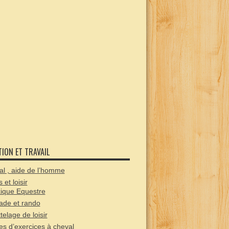
TION ET TRAVAIL
l , aide de l’homme
 et loisir
ique Equestre
ade et rando
ttelage de loisir
es d’exercices à cheval