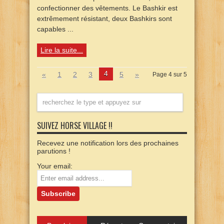
confectionner des vêtements. Le Bashkir est
extrêmement résistant, deux Bashkirs sont
capables ...
Lire la suite...
4
«
1
2
3
5
»
Page 4 sur 5
SUIVEZ HORSE VILLAGE !!
Recevez une notification lors des prochaines
parutions !
Your email: