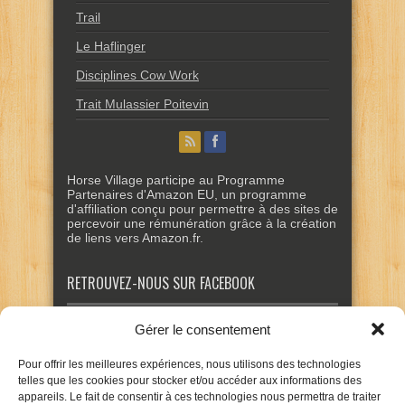
Trail
Le Haflinger
Disciplines Cow Work
Trait Mulassier Poitevin
Horse Village participe au Programme
Partenaires d'Amazon EU, un programme
d'affiliation conçu pour permettre à des sites de
percevoir une rémunération grâce à la création
de liens vers Amazon.fr.
RETROUVEZ-NOUS SUR FACEBOOK
Gérer le consentement
Pour offrir les meilleures expériences, nous utilisons des technologies
telles que les cookies pour stocker et/ou accéder aux informations des
appareils. Le fait de consentir à ces technologies nous permettra de traiter