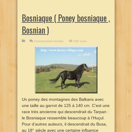
Bosniaque ( Poney bosniaque ,
Bosnian )
sur
Commentaires fermés
338 Vues
Bosniaque
(
Poney
bosniaque
,
Bosnian
)
Un poney des montagnes des Balkans avec
une taille au garrot de 125 à 140 cm. C’est une
race très ancienne qui descendrait du Tarpan :
le Bosniaque ressemble beaucoup à l’Huçul.
Pour d’autres auteurs, il descendrait du Busa,
au 18° siècle avec une certaine influence