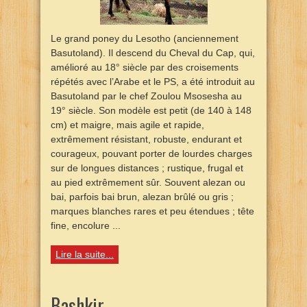
Le grand poney du Lesotho (anciennement
Basutoland). Il descend du Cheval du Cap, qui,
amélioré au 18° siècle par des croisements
répétés avec l’Arabe et le PS, a été introduit au
Basutoland par le chef Zoulou Msosesha au
19° siècle. Son modèle est petit (de 140 à 148
cm) et maigre, mais agile et rapide,
extrêmement résistant, robuste, endurant et
courageux, pouvant porter de lourdes charges
sur de longues distances ; rustique, frugal et
au pied extrêmement sûr. Souvent alezan ou
bai, parfois bai brun, alezan brûlé ou gris ;
marques blanches rares et peu étendues ; tête
fine, encolure ...
Lire la suite...
Bashkir